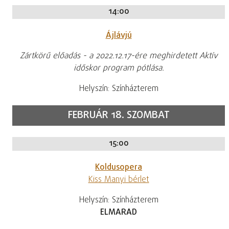
14:00
Ájlávjú
Zártkörű előadás - a 2022.12.17-ére meghirdetett Aktív
időskor program pótlása.
Helyszín: Színházterem
FEBRUÁR 18. SZOMBAT
15:00
Koldusopera
Kiss Manyi bérlet
Helyszín: Színházterem
ELMARAD