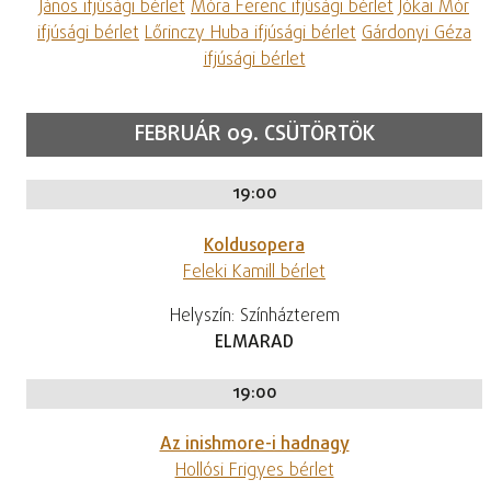
János ifjúsági bérlet
Móra Ferenc ifjúsági bérlet
Jókai Mór
ifjúsági bérlet
Lőrinczy Huba ifjúsági bérlet
Gárdonyi Géza
ifjúsági bérlet
FEBRUÁR 09. CSÜTÖRTÖK
19:00
Koldusopera
Feleki Kamill bérlet
Helyszín: Színházterem
ELMARAD
19:00
Az inishmore-i hadnagy
Hollósi Frigyes bérlet