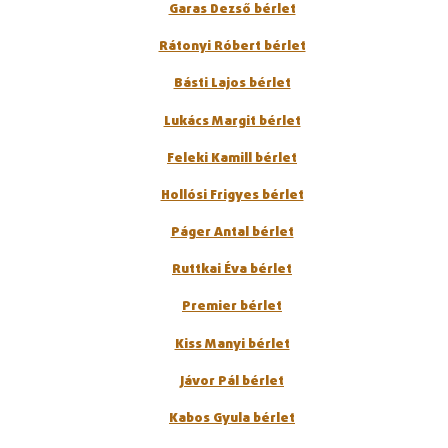
Garas Dezső bérlet
Rátonyi Róbert bérlet
Básti Lajos bérlet
Lukács Margit bérlet
Feleki Kamill bérlet
Hollósi Frigyes bérlet
Páger Antal bérlet
Ruttkai Éva bérlet
Premier bérlet
Kiss Manyi bérlet
Jávor Pál bérlet
Kabos Gyula bérlet