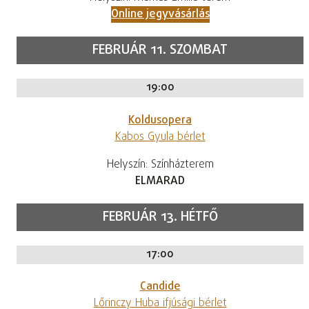
Online jegyvásárlás
FEBRUÁR 11. SZOMBAT
19:00
Koldusopera
Kabos Gyula bérlet
Helyszín: Színházterem
ELMARAD
FEBRUÁR 13. HÉTFŐ
17:00
Candide
Lőrinczy Huba ifjúsági bérlet