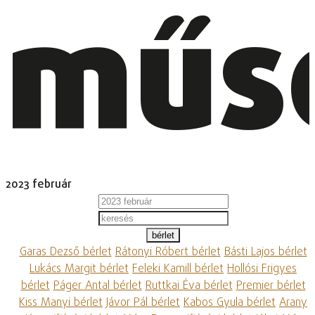
műs
2023 február
bérlet
Garas Dezső bérlet
Rátonyi Róbert bérlet
Básti Lajos bérlet
Lukács Margit bérlet
Feleki Kamill bérlet
Hollósi Frigyes
bérlet
Páger Antal bérlet
Ruttkai Éva bérlet
Premier bérlet
Kiss Manyi bérlet
Jávor Pál bérlet
Kabos Gyula bérlet
Arany