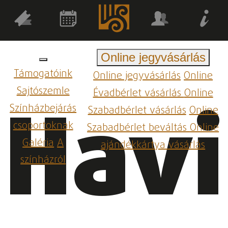
Online jegyvásárlás
Támogatóink
Online jegyvásárlás
Online
Sajtószemle
Évadbérlet vásárlás
Online
Havi
Színházbejárás
Szabadbérlet vásárlás
Online
csoportoknak
Szabadbérlet beváltás
Online
Galéria
A
ajándékkártya vásárlás
színházról