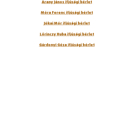
Arany János ifjúsági bérlet
Móra Ferenc ifjúsági bérlet
Jókai Mór ifjúsági bérlet
Lőrinczy Huba ifjúsági bérlet
Gárdonyi Géza ifjúsági bérlet