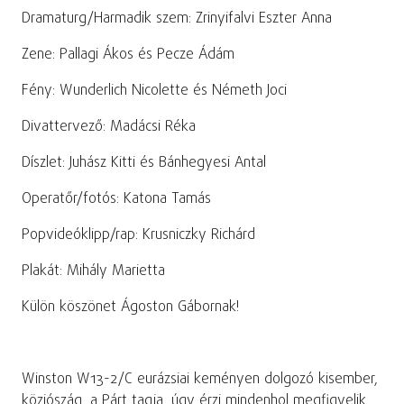
Dramaturg/Harmadik szem: Zrinyifalvi Eszter Anna
Zene: Pallagi Ákos és Pecze Ádám
Fény: Wunderlich Nicolette és Németh Joci
Divattervező: Madácsi Réka
Díszlet: Juhász Kitti és Bánhegyesi Antal
Operatőr/fotós: Katona Tamás
Popvideóklipp/rap: Krusniczky Richárd
Plakát: Mihály Marietta
Külön köszönet Ágoston Gábornak!
Winston W13-2/C eurázsiai keményen dolgozó kisember,
közjószág, a Párt tagja, úgy érzi mindenhol megfigyelik,