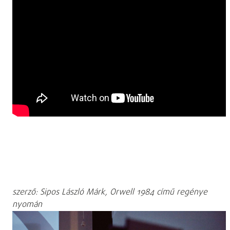
szerző: Sipos László Márk, Orwell 1984 című regénye
nyomán