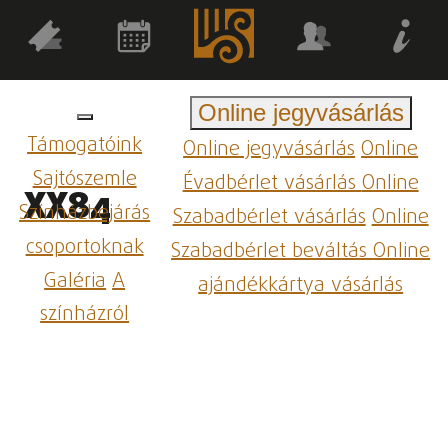
Online jegyvásárlás
Támogatóink
Online jegyvásárlás
Online
Sajtószemle
Évadbérlet vásárlás
Online
XX84
Színházbejárás
Szabadbérlet vásárlás
Online
csoportoknak
Szabadbérlet beváltás
Online
Galéria
A
ajándékkártya vásárlás
színházról