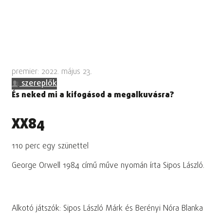
premier: 2022. május 23.
szereplők
És neked mi a kifogásod a megalkuvásra?
XX84
110 perc egy szünettel
George Orwell 1984 című műve nyomán írta Sipos László.
Alkotó játszók: Sipos László Márk és Berényi Nóra Blanka