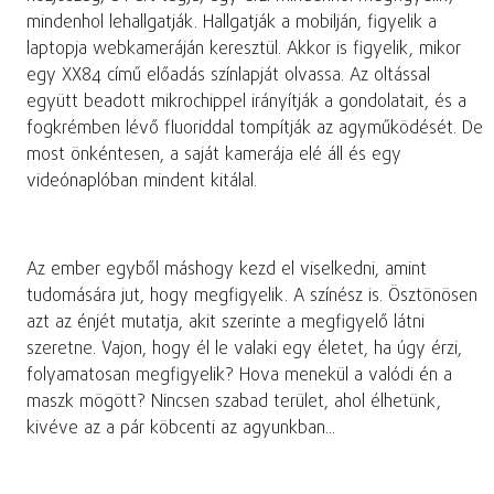
mindenhol lehallgatják. Hallgatják a mobilján, figyelik a
laptopja webkameráján keresztül. Akkor is figyelik, mikor
egy XX84 című előadás színlapját olvassa. Az oltással
együtt beadott mikrochippel irányítják a gondolatait, és a
fogkrémben lévő fluoriddal tompítják az agyműködését. De
most önkéntesen, a saját kamerája elé áll és egy
videónaplóban mindent kitálal.
Az ember egyből máshogy kezd el viselkedni, amint
tudomására jut, hogy megfigyelik. A színész is. Ösztönösen
azt az énjét mutatja, akit szerinte a megfigyelő látni
szeretne. Vajon, hogy él le valaki egy életet, ha úgy érzi,
folyamatosan megfigyelik? Hova menekül a valódi én a
maszk mögött? Nincsen szabad terület, ahol élhetünk,
kivéve az a pár köbcenti az agyunkban...