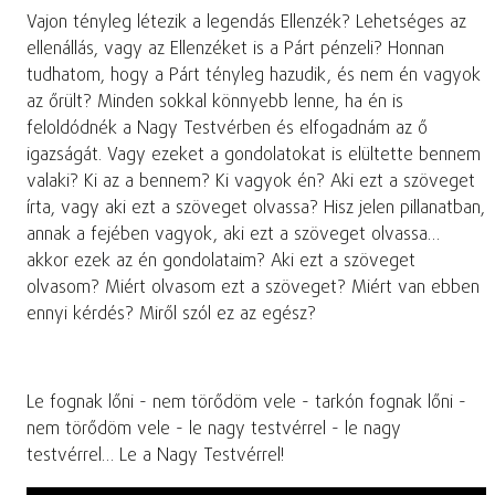
Vajon tényleg létezik a legendás Ellenzék? Lehetséges az
ellenállás, vagy az Ellenzéket is a Párt pénzeli? Honnan
tudhatom, hogy a Párt tényleg hazudik, és nem én vagyok
az őrült? Minden sokkal könnyebb lenne, ha én is
feloldódnék a Nagy Testvérben és elfogadnám az ő
igazságát. Vagy ezeket a gondolatokat is elültette bennem
valaki? Ki az a bennem? Ki vagyok én? Aki ezt a szöveget
írta, vagy aki ezt a szöveget olvassa? Hisz jelen pillanatban,
annak a fejében vagyok, aki ezt a szöveget olvassa…
akkor ezek az én gondolataim? Aki ezt a szöveget
olvasom? Miért olvasom ezt a szöveget? Miért van ebben
ennyi kérdés? Miről szól ez az egész?
Le fognak lőni - nem törődöm vele - tarkón fognak lőni -
nem törődöm vele - le nagy testvérrel - le nagy
testvérrel… Le a Nagy Testvérrel!