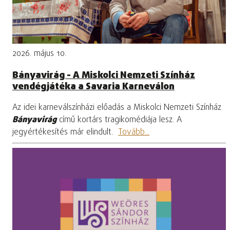
2026. május 10.
Bányavirág - A Miskolci Nemzeti Színház
vendégjátéka a Savaria Karneválon
Az idei karneválszínházi előadás a Miskolci Nemzeti Színház
Bányavirág
című kortárs tragikomédiája lesz. A
jegyértékesítés már elindult.
Tovább...