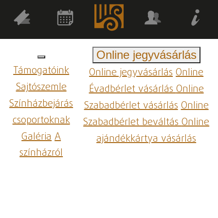
Online jegyvásárlás
Támogatóink
Online jegyvásárlás
Online
Sajtószemle
Évadbérlet vásárlás
Online
Színházbejárás
Szabadbérlet vásárlás
Online
csoportoknak
Szabadbérlet beváltás
Online
Galéria
A
ajándékkártya vásárlás
színházról