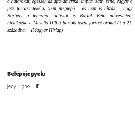
a határokat, egészen az afro-amerikai improvizatív zene, vagyis a
jazz forrásvidékéig. Nem meglepő – és nem is túlzás –, hogy
Borbély a lemezen többször is Bartók Béla művészetére
hivatkozik: a Meselia Hill a bartóki tiszta forrást örökíti át a 21.
századba.“ (Magyar Hírlap)
Belépőjegyek:
jegy: 1.900 HUF