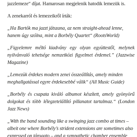
jazzlemeze“ díjat. Hamarosan megjelenik hatodik lemezük is.
A zenekarról és lemezeikről írták:
„Ha Bartók ma jazzt játszana, az nem straight-ahead lenne,
hanem úgy szólna, mint a Borbély Quartet“ (RootsWorld)
„Figyelemre méltó kiadvány egy olyan együttestől, melynek
nyilvánvaló tehetsége nemzetközi figyelmet érdemel.” (Jazzwise
Magazine)
„Lemezük érdekes modern zenei összeállítás, amely minden
meghallgatással egyre érdekesebbé válik“ (All Music Guide)
„Borbély és csapata kiváló albumot készített, amely gyönyörű
dolgokat és több lélegzetelállító pillanatot tartalmaz.“ (London
Jazz News)
„With the band sounding like a swinging jazz combo at times –
albeit one where Borbély’s strident extensions are sometimes also
expressed on tárogato – and a sympathetic chamber ensemble