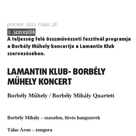
premier: 2022. május 28.
szereplők
A teljesség felé összművészeti fesztivál programja
a Borbély Műhely koncertje a Lamantin Klub
szervezésében.
LAMANTIN KLUB- BORBÉLY
MŰHELY KONCERT
Borbély Műhely / Borbély Mihály Quartett
Borbély Mihály – szaxofon, fúvós hangszerek
Tálas Áron – zongora