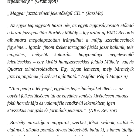
teljesítmény.“ (Gramofon)
„Magyar jazztörténeti jelentőségű CD.“ (JazzMa)
„Az egyik legnagyobb hazai név, az egyik legfajsúlyosabb előadó
a hazai jazz-palettán Borbély Mihály – így aztán új BMC Records
albumára megalapozottan irányulhat a műfaj szerelmeseinek
figyelme... Igazán finom ízeket tartogató fúziós jazzt hallunk, tele
mögöttes, mélyebb kulturális hagyományt megelevenítő
jelentésekkel – egy kiváló hangszeresekkel felálló Műhely, vagyis
Quartet tolmácsolásában. Egy olyan lemezen, mely bármelyik
jazz-rajongónak jó szívvel ajánlható.” (Alföldi Régió Magazin)
“Ami pedig a lényeget, együttes teljesítményüket illeti: … az
egyéni felkészültségen túl az együttes zenélés kivételesen magas
fokú harnóniája és valamiféle rendkívül lekerekített, igen
klasszikus hangzás és formálás jellemzi.” (NKA Revizor)
„Borbély muzsikája a magyarok, szerbek, tótok, svábok, zsidók és
cigányok alkotta pomázi olvasztótégelyből indul ki, s innen tágítja