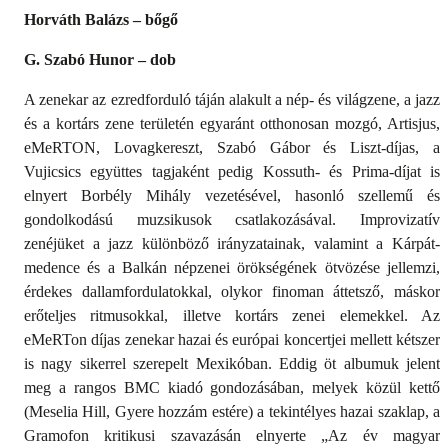
Horváth Balázs – bőgő
G. Szabó Hunor – dob
A zenekar az ezredforduló táján alakult a nép- és világzene, a jazz
és a kortárs zene területén egyaránt otthonosan mozgó, Artisjus,
eMeRTON, Lovagkereszt, Szabó Gábor és Liszt-díjas, a
Vujicsics együttes tagjaként pedig Kossuth- és Prima-díjat is
elnyert Borbély Mihály vezetésével, hasonló szellemű és
gondolkodású muzsikusok csatlakozásával. Improvizatív
zenéjüket a jazz különböző irányzatainak, valamint a Kárpát-
medence és a Balkán népzenei örökségének ötvözése jellemzi,
érdekes dallamfordulatokkal, olykor finoman áttetsző, máskor
erőteljes ritmusokkal, illetve kortárs zenei elemekkel. Az
eMeRTon díjas zenekar hazai és európai koncertjei mellett kétszer
is nagy sikerrel szerepelt Mexikóban. Eddig öt albumuk jelent
meg a rangos BMC kiadó gondozásában, melyek közül kettő
(Meselia Hill, Gyere hozzám estére) a tekintélyes hazai szaklap, a
Gramofon kritikusi szavazásán elnyerte „Az év magyar