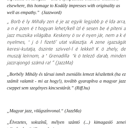
elsewhere, this homage to Kodály impresses with originality as
well as empathy.” (Jazzword)
„
Borb
é
ly Mihály zen
é
je az egyik legjobb p
é
lda arra,
a n
é
pzen
é
t hogyan lehet/kell ízl
é
sesen be
é
píteni a
jazz muzsika világába. Keskeny
ö
sv
é
nyen jár, nem a k
é
nyelmes,
j
ó
l fizető’ utat választja. A zene igazságát
’
keresi-kutatja, őszinte szívvel-l
é
lekkel!
K
ö
zhely, de
muszáj leírnom, a
Grenadilla
k
ö
telező darab, minden
’
’
jazzrajongó számá
ra!
”
(JazzMa)
„Borbély Mihály és társai ismét zseniális lemezt készítettek (ha ez
számít valamit - mi az hogy!), tovább gyarapítva a magyar jazz
cseppet sem szegényes kincsestárát.” (Riff.hu)
„Magyar jazz, világszínvonal.“ (JazzMa)
„Élvezetes, sokszínű, mélyen szántó (...) kimagasló zenei