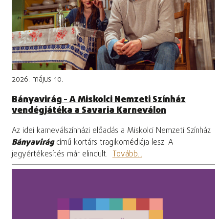
2026. május 10.
Bányavirág - A Miskolci Nemzeti Színház
vendégjátéka a Savaria Karneválon
Az idei karneválszínházi előadás a Miskolci Nemzeti Színház
Bányavirág
című kortárs tragikomédiája lesz. A
jegyértékesítés már elindult.
Tovább...