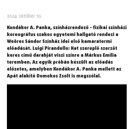
2024. október 10.
Kondákor A. Panka, színházrendező - fizikai színházi
koreográfus szakos egyetemi hallgató rendezi a
Weöres Sándor Színház idei első kamaratermi
előadását. Luigi Pirandello: Hat szereplő szerzőt
keres című darabját viszi színre a Márkus Emília
teremben. Az egyik próbán készült az előadás
előzetes, amelyben Kondákor A. Panka mellett az
Apát alakító Domokos Zsolt is megszólal.