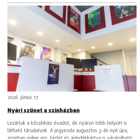
2026. június 17.
Nyári szünet a színházban
Lezártuk a kőszínházi évadot, de nyáron több helyütt is
látható társulatunk. A jegyiroda augusztus 3-án nyit újra,
azonban online jeg, bérlet és ajándékkártya is vásárolható.