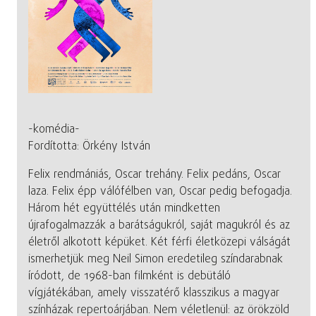
-komédia-
Fordította: Örkény István
Felix rendmániás, Oscar trehány. Felix pedáns, Oscar
laza. Felix épp válófélben van, Oscar pedig befogadja.
Három hét együttélés után mindketten
újrafogalmazzák a barátságukról, saját magukról és az
életről alkotott képüket. Két férfi életközepi válságát
ismerhetjük meg Neil Simon eredetileg színdarabnak
íródott, de 1968-ban filmként is debütáló
vígjátékában, amely visszatérő klasszikus a magyar
színházak repertoárjában. Nem véletlenül: az örökzöld