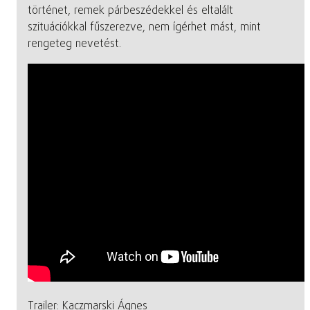
történet, remek párbeszédekkel és eltalált
szituációkkal fűszerezve, nem ígérhet mást, mint
rengeteg nevetést.
Trailer: Kaczmarski Ágnes