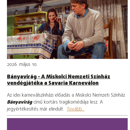
2026. május 10.
Bányavirág - A Miskolci Nemzeti Színház
vendégjátéka a Savaria Karneválon
Az idei karneválszínházi előadás a Miskolci Nemzeti Színház
Bányavirág
című kortárs tragikomédiája lesz. A
jegyértékesítés már elindult.
Tovább...