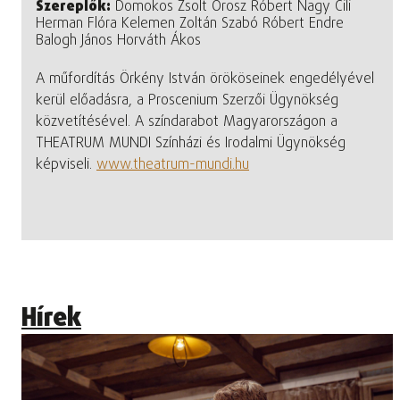
Szereplők:
Domokos Zsolt Orosz Róbert Nagy Cili
Herman Flóra Kelemen Zoltán Szabó Róbert Endre
Balogh János Horváth Ákos
A műfordítás Örkény István örököseinek engedélyével
kerül előadásra, a Proscenium Szerzői Ügynökség
közvetítésével. A színdarabot Magyarországon a
THEATRUM MUNDI Színházi és Irodalmi Ügynökség
képviseli.
www.theatrum-mundi.hu
Hírek