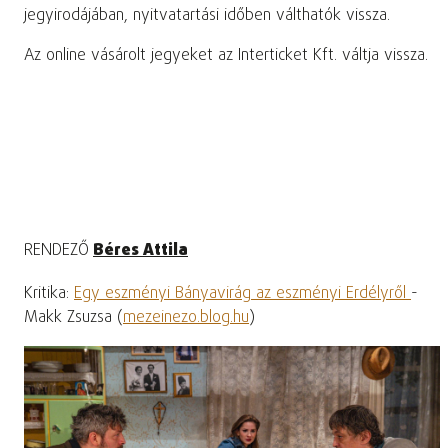
jegyirodájában, nyitvatartási időben válthatók vissza.
Az online vásárolt jegyeket az Interticket Kft. váltja vissza.
RENDEZŐ
Béres Attila
Kritika:
Egy eszményi Bányavirág az eszményi Erdélyről
-
Makk Zsuzsa (
mezeinezo.blog.hu
)