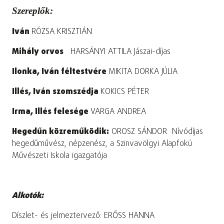
Szereplők:
Iván
RÓZSA KRISZTIÁN
Mihály orvos
HARSÁNYI ATTILA Jászai-díjas
Ilonka, Iván féltestvére
MIKITA DORKA JÚLIA
Illés, Iván szomszédja
KOKICS PÉTER
Irma, Illés felesége
VARGA ANDREA
Hegedűn közreműködik:
OROSZ SÁNDOR Nívódíjas
hegedűművész, népzenész, a Szinvavölgyi Alapfokú
Művészeti Iskola igazgatója
Alkotók:
Díszlet- és jelmeztervező: ERŐSS HANNA