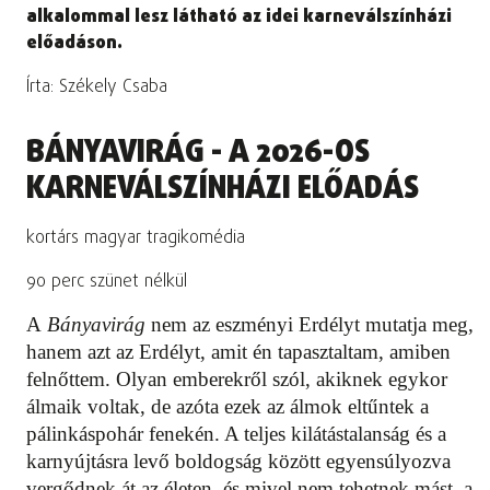
alkalommal lesz látható az idei karneválszínházi
előadáson.
Írta: Székely Csaba
BÁNYAVIRÁG - A 2026-OS
KARNEVÁLSZÍNHÁZI ELŐADÁS
kortárs magyar tragikomédia
90 perc szünet nélkül
A
Bányavirág
nem az eszményi Erdélyt mutatja meg,
hanem azt az Erdélyt, amit én tapasztaltam, amiben
felnőttem. Olyan emberekről szól, akiknek egykor
álmaik voltak, de azóta ezek az álmok eltűntek a
pálinkáspohár fenekén. A teljes kilátástalanság és a
karnyújtásra levő boldogság között egyensúlyozva
vergődnek át az életen, és mivel nem tehetnek mást, a