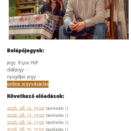
Belépőjegyek:
jegy: 8.500 HUF
diákjegy: -
nyugdíjas jegy: -
online jegyvásárlás
Következő előadások:
2026. 08. 12. 19:00
tájelőadás ()
2026. 08. 13. 19:00
tájelőadás ()
2026. 08. 14. 17:00
tájelőadás ()
2026. 08. 15. 17:00
tájelőadás ()