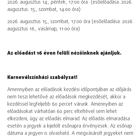
2026. augusztus 14., péntek, 17:00 óra (esőelőadása: 2026.
augusztus. 15., szombat, 14:00 óra)
2026. augusztus 15., szombat, 17:00 óra (esőelőadása: 2026.
augusztus 16., vasárnap, 11:00 óra)
Az előadást 16 éven felüli nézőinknek ajánljuk.
Karneválszínházi szabályzat!
Amennyiben az előadások kezdési időpontjában az időjárás
nem teszi lehetővé az előadások megkezdését, akkor a
kezdéssel legfeljebb 60 percet várunk. Amennyiben az
előadásokat várhatóan 60 perc elteltével sem lehet
elkezdeni, úgy az előadás elmarad. Az előadás elmaradása
esetén a jegyek a kijelölt esőnapra érvényesek. Az esőnap
dátuma a jegyen is olvasható. A megvásárolt jegyeket nem