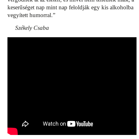
keserűséget nap mint nap feloldják egy kis alkoholba
vegyített humorral.”
Székely Csaba