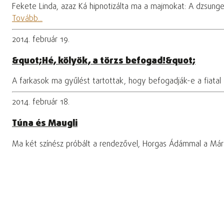
Fekete Linda, azaz Ká hipnotizálta ma a majmokat: A dzsung
Tovább...
2014. február 19.
&quot;Hé, kölyök, a törzs befogad!&quot;
A farkasok ma gyűlést tartottak, hogy befogadják-e a fiatal
2014. február 18.
Túna és Maugli
Ma két színész próbált a rendezővel, Horgas Ádámmal a Márku