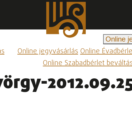
Online j
ás
Online jegyvásárlás
Online Évadbérl
Online Szabadbérlet beváltá
örgy-2012.09.25