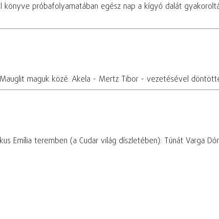
el könyve próbafolyamatában egész nap a kígyó dalát gyakorolt
 Mauglit maguk közé. Akela - Mertz Tibor - vezetésével döntötte
s Emília teremben (a Cudar világ díszletében): Túnát Varga Dóra