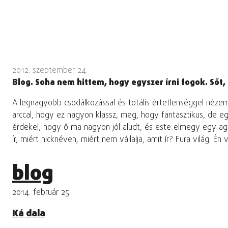
2012. szeptember 24.
Blog. Soha nem hittem, hogy egyszer írni fogok. Sőt,
A legnagyobb csodálkozással és totális értetlenséggel néze
arccal, hogy ez nagyon klassz, meg, hogy fantasztikus, de egy
érdekel, hogy ő ma nagyon jól aludt, és este elmegy egy agár
ír, miért nicknéven, miért nem vállalja, amit ír? Fura világ. É
blog
2014. február 25.
Ká dala