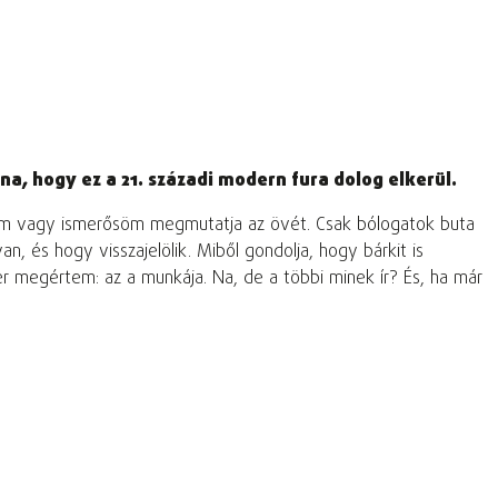
na, hogy ez a 21. századi modern fura dolog elkerül.
átom vagy ismerősöm megmutatja az övét. Csak bólogatok buta
n, és hogy visszajelölik. Miből gondolja, hogy bárkit is
er megértem: az a munkája. Na, de a többi minek ír? És, ha már