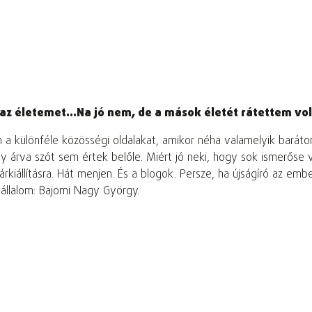
 az életemet...Na jó nem, de a mások életét rátettem vol
m a különféle közösségi oldalakat, amikor néha valamelyik bar
 árva szót sem értek belőle. Miért jó neki, hogy sok ismerőse va
kiállításra. Hát menjen. És a blogok. Persze, ha újságíró az emb
n vállalom: Bajomi Nagy György.