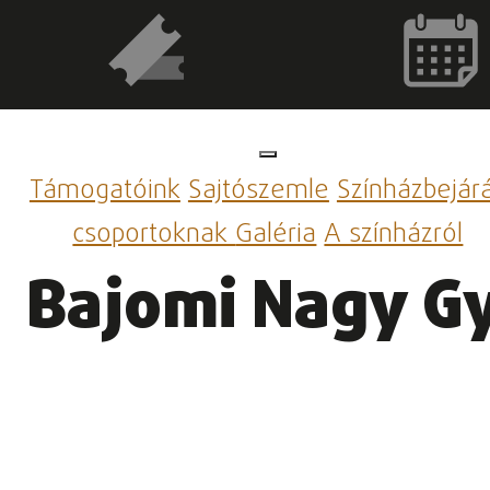
Támogatóink
Sajtószemle
Színházbejár
csoportoknak
Galéria
A színházról
Bajomi Nagy Gy