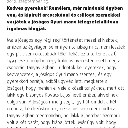
2012. szeptember 25.
Kedves gyerekek! Remélem, már mindenki ágyban
van, és kipirult arcocskával és csillogó szemekkel
várjátok a Jóságos Gyuri manó lélegzetelállítóan
izgalmas blogját.
Ma a Jóságos egy régi-régi történetet mesél el Nektek,
amiben az égvilágon semmilyen tanulság nincs, nem lesztek
egy picit sem okosabbak tőle. Tehát ez a történet az Úr
1993. esztendőjében egy különös nyárestén esett meg a
csongrádi tanyavilágban. Tudnotok kell gyerekek, hogy
kedvencetek, a Jóságos Gyuri manó szentesi, és egy
gyerekkori barátja, akiből ügyvéd lett, megkérte a
Jóságost, hogy menjen el vele a közeli tanyákhoz, mert ott
lakik egy bizonyos Kovács Lajos nevű ember, akivel neki
dolga van. A Jóságos mindig segít, így hát elindult a két
cimbora, kérdezősködtek, de sajnos senki nem tudta a
tanyavilágban megmondani, hol lakik a jóember. Szomorú
volt a két barát, hogy hiába jöttek. Már úgy volt, hogy