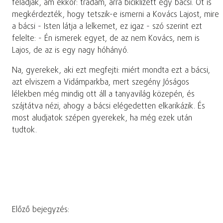
feladják, ám ekkor: trádám, arra biciklizett egy bácsi. Őt is
megkérdezték, hogy tetszik-e ismerni a Kovács Lajost, mire
a bácsi - Isten látja a lelkemet, ez igaz - szó szerint ezt
felelte: - Én ismerek egyet, de az nem Kovács, nem is
Lajos, de az is egy nagy hóhányó.
Na, gyerekek, aki ezt megfejti: miért mondta ezt a bácsi,
azt elviszem a Vidámparkba, mert szegény Jóságos
lélekben még mindig ott áll a tanyavilág közepén, és
szájtátva nézi, ahogy a bácsi elégedetten elkarikázik. És
most aludjatok szépen gyerekek, ha még ezek után
tudtok.
Előző bejegyzés: