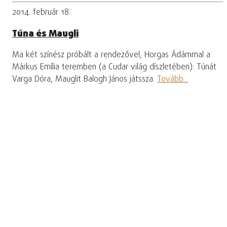
2014. február 18.
Túna és Maugli
Ma két színész próbált a rendezővel, Horgas Ádámmal a
Márkus Emília teremben (a Cudar világ díszletében): Túnát
Varga Dóra, Mauglit Balogh János játssza.
Tovább...