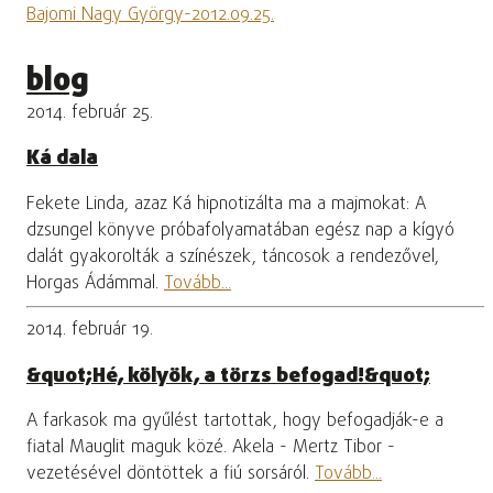
Bajomi Nagy György-2012.09.25.
blog
2014. február 25.
Ká dala
Fekete Linda, azaz Ká hipnotizálta ma a majmokat: A
dzsungel könyve próbafolyamatában egész nap a kígyó
dalát gyakorolták a színészek, táncosok a rendezővel,
Horgas Ádámmal.
Tovább...
2014. február 19.
&quot;Hé, kölyök, a törzs befogad!&quot;
A farkasok ma gyűlést tartottak, hogy befogadják-e a
fiatal Mauglit maguk közé. Akela - Mertz Tibor -
vezetésével döntöttek a fiú sorsáról.
Tovább...