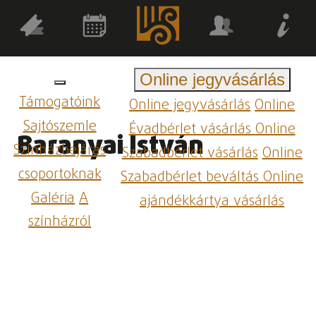
Online jegyvásárlás
Támogatóink
Online jegyvásárlás
Online
Sajtószemle
Évadbérlet vásárlás
Online
Baranyai István
Színházbejárás
Szabadbérlet vásárlás
Online
csoportoknak
Szabadbérlet beváltás
Online
Galéria
A
ajándékkártya vásárlás
színházról