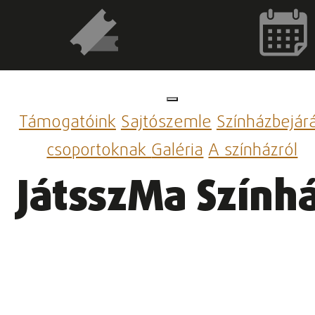
Támogatóink
Sajtószemle
Színházbejár
csoportoknak
Galéria
A színházról
JátsszMa Szính