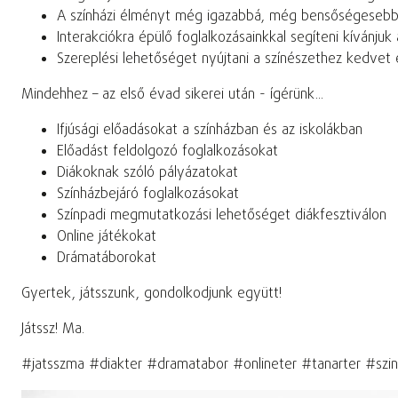
A színházi élményt még igazabbá, még bensőségesebbé
Interakciókra épülő foglalkozásainkkal segíteni kívánj
Szereplési lehetőséget nyújtani a színészethez kedvet 
Mindehhez – az első évad sikerei után - ígérünk...
Ifjúsági előadásokat a színházban és az iskolákban
Előadást feldolgozó foglalkozásokat
Diákoknak szóló pályázatokat
Színházbejáró foglalkozásokat
Színpadi megmutatkozási lehetőséget diákfesztiválon
Online játékokat
Drámatáborokat
Gyertek, játsszunk, gondolkodjunk együtt!
Játssz! Ma.
#jatsszma #diakter #dramatabor #onlineter #tanarter #szi