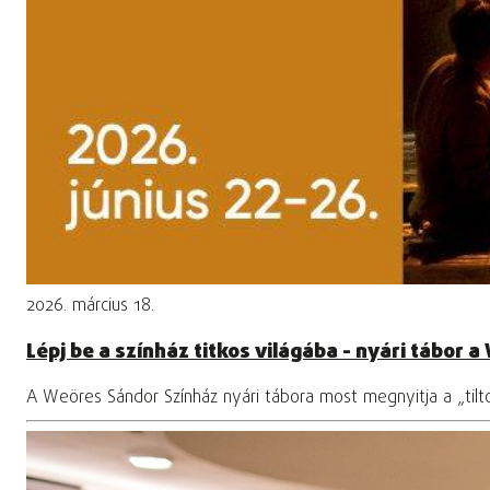
2026. március 18.
Lépj be a színház titkos világába - nyári tábor
A Weöres Sándor Színház nyári tábora most megnyitja a „tilto