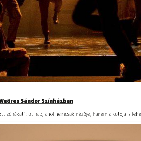
 a Weöres Sándor Színházban
tt zónákat”: öt nap, ahol nemcsak nézője, hanem alkotója is leh