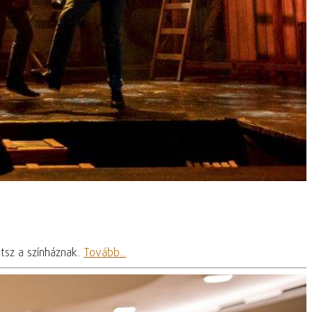
etsz a színháznak.
Tovább...