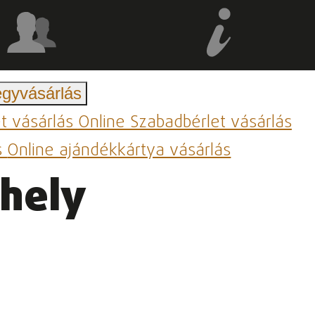
egyvásárlás
et vásárlás
Online Szabadbérlet vásárlás
s
Online ajándékkártya vásárlás
űhely