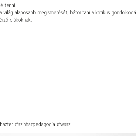
 tenni.
uk a világ alaposabb megismerését, bátorítani a kritikus gondol
érző diákoknak.
nhazter #szinhazpedagogia #wssz