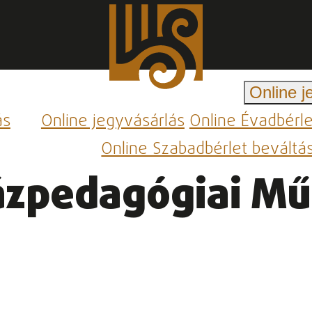
Online j
ás
Online jegyvásárlás
Online Évadbérl
Online Szabadbérlet beváltá
ázpedagógiai M