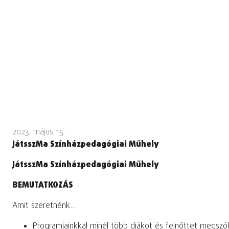
2023. május 15.
JátsszMa Színházpedagógiai Műhely
JátsszMa Színházpedagógiai Műhely
BEMUTATKOZÁS
Amit szeretnénk...
Programjainkkal minél több diákot és felnőttet megszólí