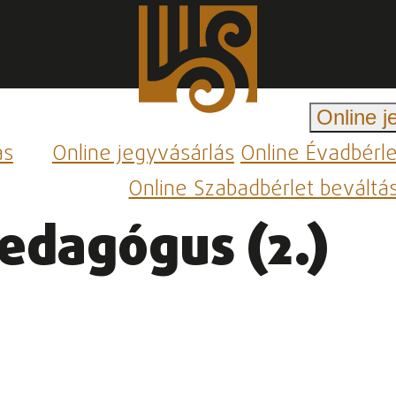
Online j
ás
Online jegyvásárlás
Online Évadbérl
Online Szabadbérlet beváltá
pedagógus (2.)