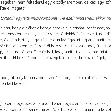
ében, nem feltétlenül egy osztályteremben, de kap egy színházi
ítja el magától.
örténik egyfajta illúziórombolás? Ha ezek nincsenek, akkor mi
 elérni, hogy a diákot elkezdje érdekelni a színház, tehát nagyo
 kényszer nélkül -, ami a gyerek érdeklődését felkelti, ne adj’ 
 és nem biztos, hogy két perc múlva figyelni fog arra, amit neki
nház is. Ha viszont első perctől kezdve csak az van, hogy üljünk 
ap, az online térben. Értenie kell, hogy amit itt kap, az más mint
ítani. Ehhez először a kis közegek kellenek, kis közösségek, inti
s, hogy át tudjak törni azon a védőburkon, ami körülötte van. Ha 
ben kell kezdeni.
 jobban megértsék a darabot, hanem egyszerűen arról van szó, ho
adást követően benne marad. Az a fél óra, ami utána még követk