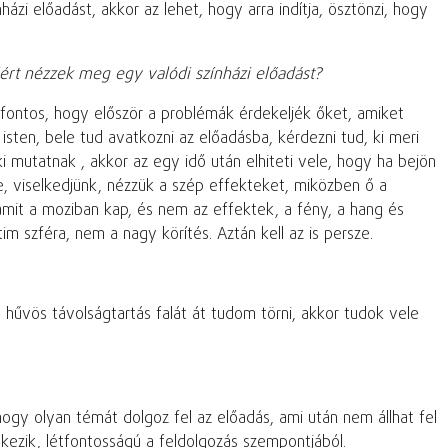
 előadást, akkor az lehet, hogy arra indítja, ösztönzi, hogy
ért nézzek meg egy valódi színházi előadást?
n fontos, hogy először a problémák érdekeljék őket, amiket
isten, bele tud avatkozni az előadásba, kérdezni tud, ki meri
 mutatnak , akkor az egy idő után elhiteti vele, hogy ha bejön
be, viselkedjünk, nézzük a szép effekteket, miközben ő a
, amit a moziban kap, és nem az effektek, a fény, a hang és
m szféra, nem a nagy körítés. Aztán kell az is persze.
a hűvös távolságtartás falát át tudom törni, akkor tudok vele
gy olyan témát dolgoz fel az előadás, ami után nem állhat fel
ezik, létfontosságú a feldolgozás szempontjából.