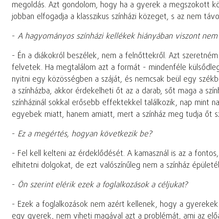
megoldás. Azt gondolom, hogy ha a gyerek a megszokott közeg
jobban elfogadja a klasszikus színházi közeget, s az nem távol
-
A hagyományos színházi kellékek hiányában viszont nem t
- Én a diákokról beszélek, nem a felnőttekről. Azt szeretném
felvetek. Ha megtalálom azt a formát - mindenféle külsődleges
nyitni egy közösségben a száját, és nemcsak beül egy székbe,
a színházba, akkor érdekelheti őt az a darab, sőt maga a szí
színházinál sokkal erősebb effektekkel találkozik, nap mint n
egyebek miatt, hanem amiatt, mert a színház meg tudja őt szól
-
Ez a megértés, hogyan következik be?
- Fel kell kelteni az érdeklődését. A kamasznál is az a fonto
elhitetni dolgokat, de ezt valószínűleg nem a színház épületé
-
Ön szerint elérik ezek a foglalkozások a céljukat?
- Ezek a foglalkozások nem azért kellenek, hogy a gyerekek
egy gyerek, nem viheti magával azt a problémát, ami az elő