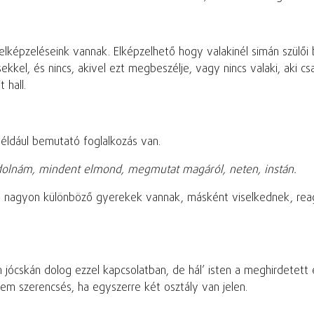
 elképzeléseink vannak. Elképzelhető hogy valakinél simán szülői 
kel, és nincs, akivel ezt megbeszélje, vagy nincs valaki, aki c
 hall.
például bemutató foglalkozás van.
ondolnám, mindent elmond, megmutat magáról, neten, instán.
rsze nagyon különböző gyerekek vannak, másként viselkednek, rea
n jócskán dolog ezzel kapcsolatban, de hál’ isten a meghirdetett
sem szerencsés, ha egyszerre két osztály van jelen.