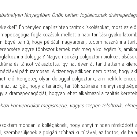
mbathelyen lényegében Önök ketten foglalkoznak drámapeda
ekkel? Én tényleg napi szinten tanítok iskolásokat, most az elő
ámapedagógia foglalkozások mellett a napi tanítási gyakorlatom
. Egyértelmű, hogy például magyarórán, tudom használni a tanít
zerencsére egyre többször kérnek már meg a kollégáim is, amiko
glalkozni a dologgal? Nagyon sokáig dolgoztam picikkel, alsósok
 dráma és táncot választotta, így hat éven át taníthattam a kil
médiával párhuzamosan. A tizenegyedikben nem biztos, hogy akko
heti elő. Rengeteg olyan dologgal dolgoztunk, ami nekik kilence
i azt az igét, hogy a tanárok, tanítók számára mennyi segítsé
y a drámapedagógiát, hogyan lehet alkalmazni a tanítás keretein 
nházi konvenciókat megismerje, vagyis szépen felöltözik, elme
szoktam mondani a kollégáknak, hogy annyi minden rárakódott a 
 szembesüljenek a polgári színházi kultúrával, az fontos, de ha