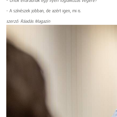
-
Önök elfáradnak egy ilyen foglalkozás végére?
- A színészek jobban, de azért igen, mi is.
szerző: Ráadás Magazin