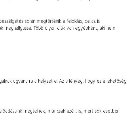
beszélgetés során megtörténik a feloldás, de az is
sak meghallgassa. Több olyan diák van egyébként, aki nem
gálnak ugyanarra a helyzetre. Az a lényeg, hogy ez a lehetőség
 előadásaink megtelnek, már csak azért is, mert sok esetben