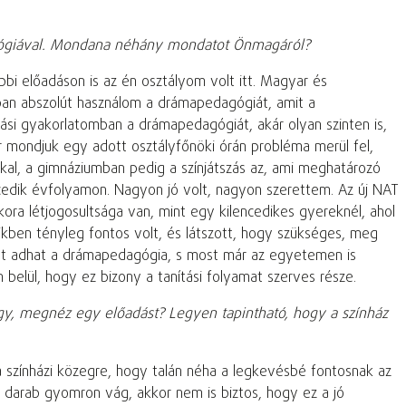
gógiával. Mondana néhány mondatot Önmagáról?
bbi előadáson is az én osztályom volt itt. Magyar és
ban abszolút használom a drámapedagógiát, amit a
ási gyakorlatomban a drámapedagógiát, akár olyan szinten is,
r mondjuk egy adott osztályfőnöki órán probléma merül fel,
kal, a gimnáziumban pedig a színjátszás az, ami meghatározó
encedik évfolyamon. Nagyon jó volt, nagyon szerettem. Az új NAT
ra létjogosultsága van, mint egy kilencedikes gyereknél, ahol
dikben tényleg fontos volt, és látszott, hogy szükséges, meg
get adhat a drámapedagógia, s most már az egyetemen is
belül, hogy ez bizony a tanítási folyamat szerves része.
gy, megnéz egy előadást? Legyen tapintható, hogy a színház
színházi közegre, hogy talán néha a legkevésbé fontosnak az
 a darab gyomron vág, akkor nem is biztos, hogy ez a jó