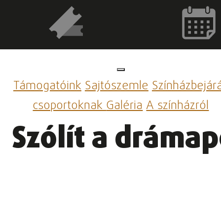
Támogatóink
Sajtószemle
Színházbejár
csoportoknak
Galéria
A színházról
Szólít a dráma