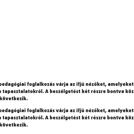
apedagógiai foglalkozás várja az ifjú nézőket, amelye
a tapasztalatokról. A beszélgetést két részre bontva kö
következik.
apedagógiai foglalkozás várja az ifjú nézőket, amelye
a tapasztalatokról. A beszélgetést két részre bontva kö
következik.