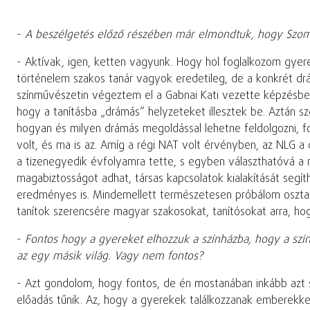
-
A beszélgetés előző részében már elmondtuk, hogy Szo
- Aktívak, igen, ketten vagyunk. Hogy hol foglalkozom gyerek
történelem szakos tanár vagyok eredetileg, de a konkrét dr
színművészetin végeztem el a Gabnai Kati vezette képzésben
hogy a tanításba „drámás” helyzeteket illesztek be. Aztán s
hogyan és milyen drámás megoldással lehetne feldolgozni, fo
volt, és ma is az. Amíg a régi NAT volt érvényben, az NLG a
a tizenegyedik évfolyamra tette, s egyben választhatóvá a 
magabiztosságot adhat, társas kapcsolatok kialakítását segít
eredményes is. Mindemellett természetesen próbálom osztan
tanítok szerencsére magyar szakosokat, tanítósokat arra, hog
-
Fontos hogy a gyereket elhozzuk a színházba, hogy a szí
az egy másik világ. Vagy nem fontos?
- Azt gondolom, hogy fontos, de én mostanában inkább azt 
előadás tűnik. Az, hogy a gyerekek találkozzanak emberekkel,