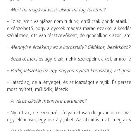
-
Mert ha magával viszi, akkor mi fog történni?
- Ez az, amit valójában nem tudunk, erről csak gondolataink,
elképzelhető, hogy a gyerek magára marad ezekkel a kérdések
szólal meg, ott van résztvevőként, de gondolkodik azon, amit
-
Mennyire érzékeny ez a korosztály? Gátlásos, bezárkózó?
- Bezárkóznak, és úgy érzik, nekik szerepelniük kell, amikor 
-
Pedig látszólag ez egy nagyon nyitott korosztály, azt g
- Látszólag, de a lényeget, és az igazságot elrejtik. És pe
most nyitott, működik, létezik.
-
A város iskolái mennyire partnerek?
- Nyitottak, de ezen azért folyamatosan dolgoznunk kell. Va
egy előadásra, egy osztály jöhet. Az intimitás miatt még az 