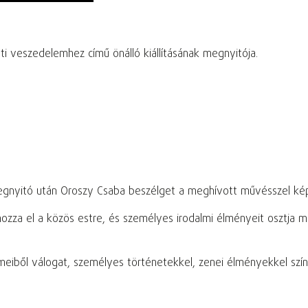
i veszedelemhez című önálló kiállításának megnyitója.
egnyitó után Oroszy Csaba beszélget a meghívott művésszel képző
ozza el a közös estre, és személyes irodalmi élményeit osztja m
iből válogat, személyes történetekkel, zenei élményekkel színe