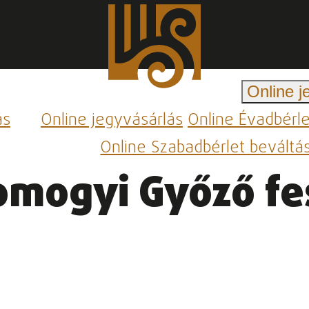
Online j
ás
Online jegyvásárlás
Online Évadbérl
Online Szabadbérlet beváltá
Somogyi Győző f