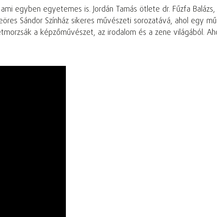
, ami egyben egyetemes is. Jordán Tamás ötlete dr. Fűzfa Baláz
 Weöres Sándor Színház sikeres művészeti sorozatává, ahol egy mű
letmorzsák a képzőművészet, az irodalom és a zene világából. Aho