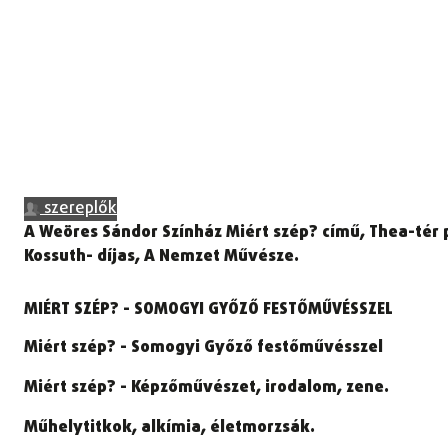
szereplők
A Weöres Sándor Színház Miért szép? című, Thea-tér
Kossuth- díjas, A Nemzet Művésze.
MIÉRT SZÉP? - SOMOGYI GYŐZŐ FESTŐMŰVÉSSZEL
Miért szép? - Somogyi Győző festőművésszel
Miért szép? - Képzőművészet, irodalom, zene.
Műhelytitkok, alkímia, életmorzsák.