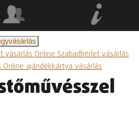
egyvásárlás
et vásárlás
Online Szabadbérlet vásárlás
s
Online ajándékkártya vásárlás
estőművésszel