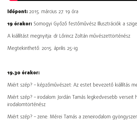
Időpont:
2015. március 27. 19 óra
19 órakor:
Somogyi Győző festőművész Illusztrációk a sziget
A kiállítást megnyitja: dr Lőrincz Zoltán művészettörténész
Megtekinthető: 2015. április 25-ig
19.30 órakor:
Miért szép? – képzőművészet: Az estet bevezető kiállítás m
Miért szép? – irodalom: Jordán Tamás legkedvesebb verseit h
irodalomtörténész
Miért szép? – zene: Mérei Tamás a zeneirodalom gyöngyszeme