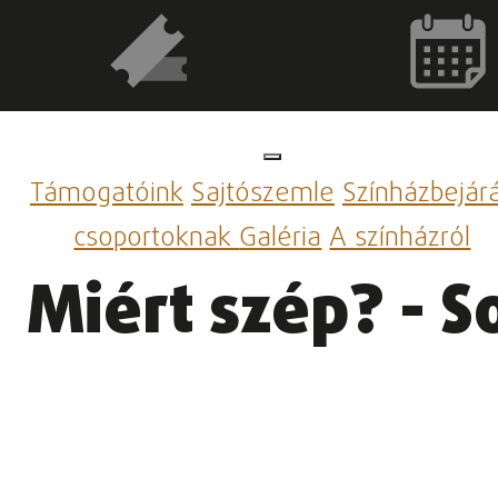
Támogatóink
Sajtószemle
Színházbejár
csoportoknak
Galéria
A színházról
Miért szép? - 