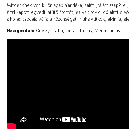
Mindenkinek van különleges ajándéka, saját „Miért szép?-e”
által kapott egyedi, átütő formát, és vált rövid idő alatt a
alkotás csodája várja a közönséget: műhelytitkok, alkímia, é
Házigazdák:
Oroszy Csaba, Jordán Tamás, Mérei Tamás