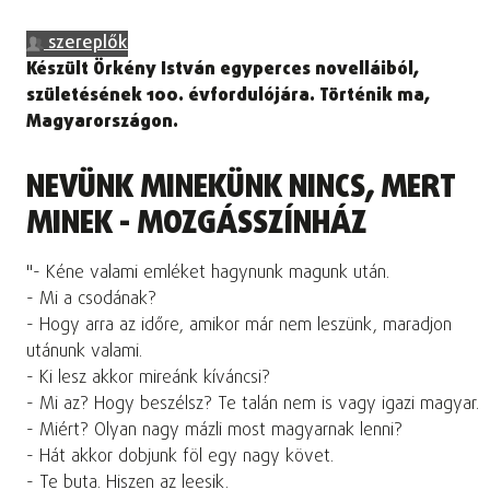
szereplők
Készült Örkény István egyperces novelláiból,
születésének 100. évfordulójára. Történik ma,
Magyarországon.
NEVÜNK MINEKÜNK NINCS, MERT
MINEK - MOZGÁSSZÍNHÁZ
"- Kéne valami emléket hagynunk magunk után.
- Mi a csodának?
- Hogy arra az időre, amikor már nem leszünk, maradjon
utánunk valami.
- Ki lesz akkor mireánk kíváncsi?
- Mi az? Hogy beszélsz? Te talán nem is vagy igazi magyar.
- Miért? Olyan nagy mázli most magyarnak lenni?
- Hát akkor dobjunk föl egy nagy követ.
- Te buta. Hiszen az leesik.