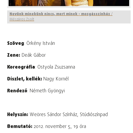
Nevünk minekünk nincs, mert minek - mozgásszínház
/
Mészáros Zsolt
Szöveg
: Örkény István
Zene:
Deák Gábor
Koreográfia
: Ostyola Zsuzsanna
Díszlet, kellék:
Nagy Kornél
Rendező
: Németh Gyöngyi
Helyszín:
Weöres Sándor Színház, Stúdiószínpad
Bemutató:
2012. november 5, 19 óra