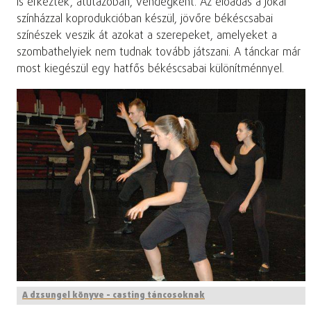
is érkeztek, átutazóban, vendégként. Az előadás a Jókai
színházzal koprodukcióban készül, jövőre békéscsabai
színészek veszik át azokat a szerepeket, amelyeket a
szombathelyiek nem tudnak tovább játszani. A tánckar már
most kiegészül egy hatfős békéscsabai különítménnyel.
A dzsungel könyve - casting táncosoknak