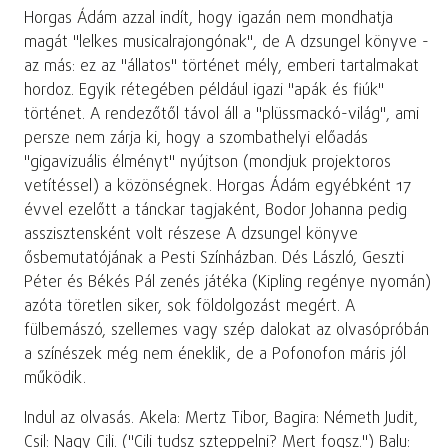
Horgas Ádám azzal indít, hogy igazán nem mondhatja
magát "lelkes musicalrajongónak", de A dzsungel könyve -
az más: ez az "állatos" történet mély, emberi tartalmakat
hordoz. Egyik rétegében például igazi "apák és fiúk"
történet. A rendezőtől távol áll a "plüssmackó-világ", ami
persze nem zárja ki, hogy a szombathelyi előadás
"gigavizuális élményt" nyújtson (mondjuk projektoros
vetítéssel) a közönségnek. Horgas Ádám egyébként 17
évvel ezelőtt a tánckar tagjaként, Bodor Johanna pedig
asszisztensként volt részese A dzsungel könyve
ősbemutatójának a Pesti Színházban. Dés László, Geszti
Péter és Békés Pál zenés játéka (Kipling regénye nyomán)
azóta töretlen siker, sok földolgozást megért. A
fülbemászó, szellemes vagy szép dalokat az olvasópróbán
a színészek még nem éneklik, de a Pofonofon máris jól
működik.
Indul az olvasás. Akela: Mertz Tibor, Bagira: Németh Judit,
Csil: Nagy Cili. ("Cili tudsz szteppelni? Mert fogsz.") Balu: