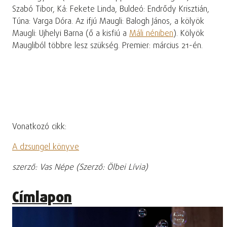
Szabó Tibor, Ká: Fekete Linda, Buldeó: Endrődy Krisztián,
Túna: Varga Dóra. Az ifjú Maugli: Balogh János, a kölyök
Maugli: Ujhelyi Barna (ő a kisfiú a
Máli néniben
). Kölyök
Maugliból többre lesz szükség. Premier: március 21-én.
Vonatkozó cikk:
A dzsungel könyve
szerző: Vas Népe (Szerző: Ölbei Lívia)
Címlapon