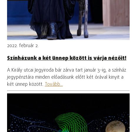
2022. február 2.
Színházunk a két ünnep között is várja nézőit!
A Király utcai Jegyiroda bár zárva tart január 3-ig, a színház
jegypénztára minden előadásunk előtt két órával kinyit a
két ünnep között.
Tovább...