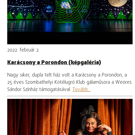
2022. február 2.
Karácsony a Porondon (képgaléria)
Nagy siker, dupla telt ház volt a Karácsony a Porondon, a
25 éves Szombathelyi Kötélugró Klub gálaműsora a Weöres
Sándor Színház támogatásával.
Tovább...