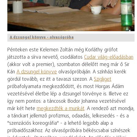
A dzsungel könyve - olvasópróba
Pénteken este Kelemen Zoltán még Korláthy grófot
játszotta a sírva nevető, csodálatos
Cudar világ-előadásban
(akkor volt a premier), szombaton délelőtt meg már ő Sir
Kán
A dzsungel könyve
olvasópróbáján. A színházi kerék
gördül tovább, ez itt a tavaszi szezon. A
Szigliget
próbafolyamata megkezdődött, és most Horgas Ádám
vezetésével életbe lép a dzsungel törvénye is. Illetve ez
így nem pontos: a táncosok Bodor Johanna vezetésével
már két hete
megkezdték a munkát
. A rendező azt mondja,
a tánckart jellemző profizmus, odaadás, lelkesedés - és a
"szenzációs koreográfia" - a lehető legjobb alap a
próbaidőszakhoz. Az olvasópróbára békéscsabai színészek