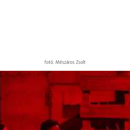
fotó: Mészáros Zsolt