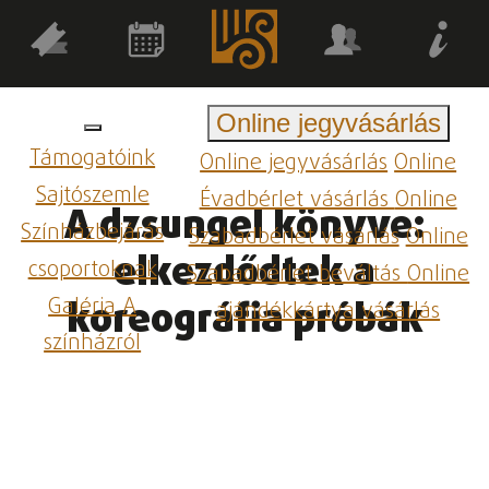
Online jegyvásárlás
Támogatóink
Online jegyvásárlás
Online
Sajtószemle
Évadbérlet vásárlás
Online
A dzsungel könyve:
Színházbejárás
Szabadbérlet vásárlás
Online
elkezdődtek a
csoportoknak
Szabadbérlet beváltás
Online
Galéria
A
koreográfia próbák
ajándékkártya vásárlás
színházról