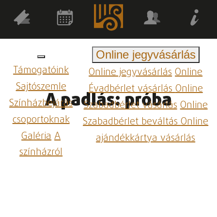
Online jegyvásárlás
Támogatóink
Online jegyvásárlás
Online
Sajtószemle
Évadbérlet vásárlás
Online
A padlás: próba
Színházbejárás
Szabadbérlet vásárlás
Online
csoportoknak
Szabadbérlet beváltás
Online
Galéria
A
ajándékkártya vásárlás
színházról