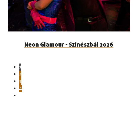
Neon Glamour - Színészbál 2026
1
2
3
4