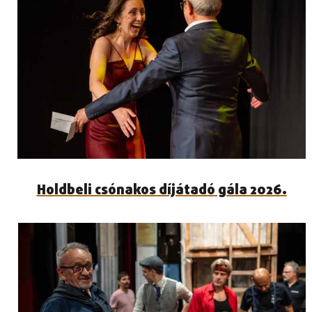
Holdbeli csónakos díjátadó gála 2026.