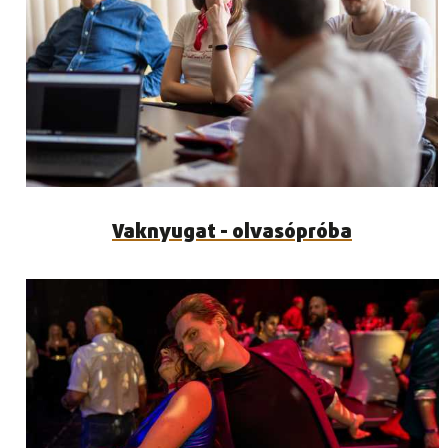
Vaknyugat - olvasópróba