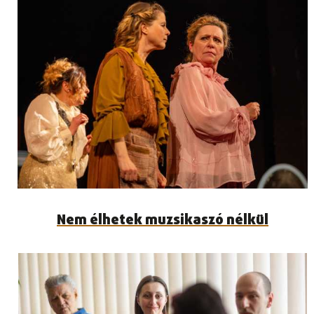
Nem élhetek muzsikaszó nélkül