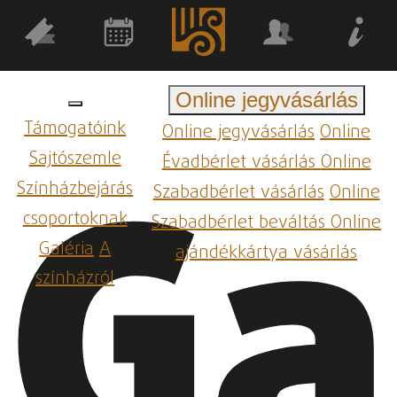
Online jegyvásárlás
Támogatóink
Online jegyvásárlás
Online
Ga
Sajtószemle
Évadbérlet vásárlás
Online
Színházbejárás
Szabadbérlet vásárlás
Online
csoportoknak
Szabadbérlet beváltás
Online
Galéria
A
ajándékkártya vásárlás
színházról