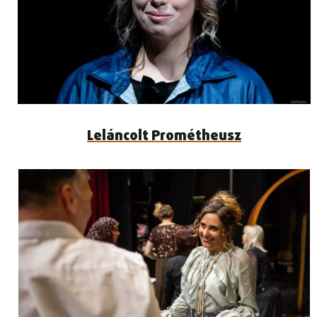
Leláncolt Prométheusz