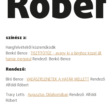
Róber
színész 2:
Hangfelvételről közreműködik
Benkó Bence :
TISZTÍTÓTŰZ - avagy ki a lánghoz közel áll,
hamar megpirul
Rendező: Benkó Bence
Rendező:
Bíró Bence :
VADÁSZJELENETEK A HATÁR MELLETT
Rendező:
Alföldi Róbert
Tracy Letts :
Augusztus Oklahomában
Rendező: Alföldi
Róbert