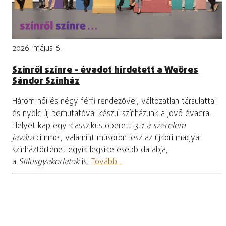
2026. május 6.
Színről színre - évadot hirdetett a Weöres
Sándor Színház
Három női és négy férfi rendezővel, változatlan társulattal
és nyolc új bemutatóval készül színházunk a jövő évadra.
Helyet kap egy klasszikus operett
3:1 a szerelem
javára
címmel, valamint műsoron lesz az újkori magyar
színháztörténet egyik legsikeresebb darabja,
a
Stílusgyakorlatok
is.
Tovább...