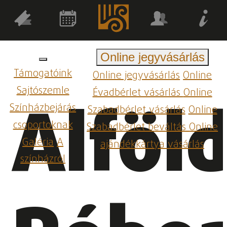
Online jegyvásárlás
Támogatóink
Online jegyvásárlás
Online
Sajtószemle
Évadbérlet vásárlás
Online
Alföld
Színházbejárás
Szabadbérlet vásárlás
Online
csoportoknak
Szabadbérlet beváltás
Online
Galéria
A
ajándékkártya vásárlás
színházról