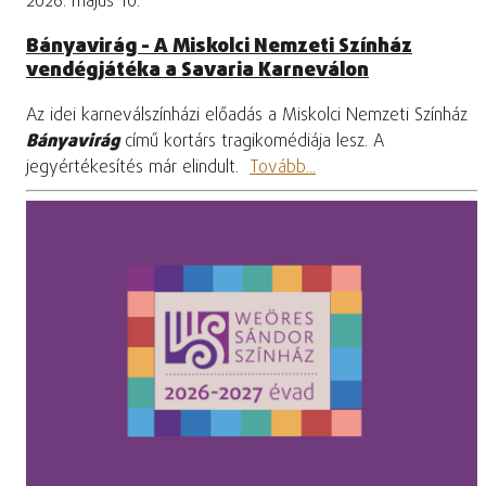
2026. május 10.
Bányavirág - A Miskolci Nemzeti Színház
vendégjátéka a Savaria Karneválon
Az idei karneválszínházi előadás a Miskolci Nemzeti Színház
Bányavirág
című kortárs tragikomédiája lesz. A
jegyértékesítés már elindult.
Tovább...