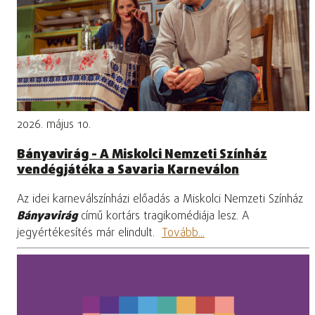
2026. május 10.
Bányavirág - A Miskolci Nemzeti Színház
vendégjátéka a Savaria Karneválon
Az idei karneválszínházi előadás a Miskolci Nemzeti Színház
Bányavirág
című kortárs tragikomédiája lesz. A
jegyértékesítés már elindult.
Tovább...