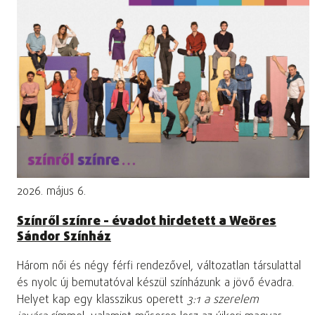
2026. május 6.
Színről színre - évadot hirdetett a Weöres
Sándor Színház
Három női és négy férfi rendezővel, változatlan társulattal
és nyolc új bemutatóval készül színházunk a jövő évadra.
Helyet kap egy klasszikus operett
3:1 a szerelem