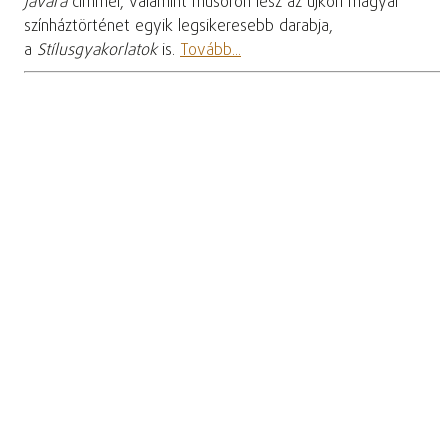
javára
címmel, valamint műsoron lesz az újkori magyar
színháztörténet egyik legsikeresebb darabja,
a
Stílusgyakorlatok
is.
Tovább...