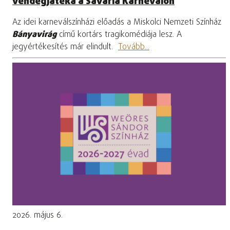
vendégjátéka a Savaria Karneválon
Az idei karneválszínházi előadás a Miskolci Nemzeti Színház
Bányavirág
című kortárs tragikomédiája lesz. A
jegyértékesítés már elindult.
Tovább...
2026. május 6.