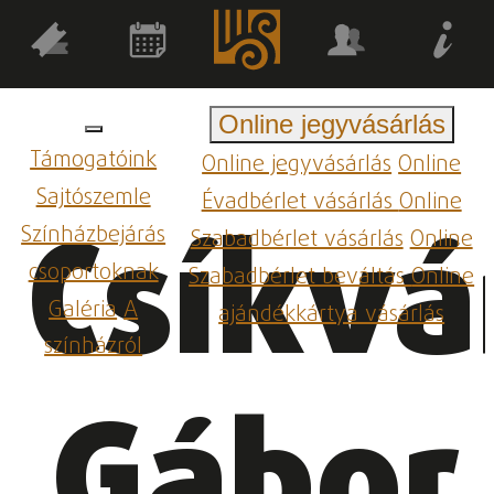
Online jegyvásárlás
Támogatóink
Online jegyvásárlás
Online
Sajtószemle
Évadbérlet vásárlás
Online
Csíkvá
Színházbejárás
Szabadbérlet vásárlás
Online
csoportoknak
Szabadbérlet beváltás
Online
Galéria
A
ajándékkártya vásárlás
színházról
Gábor