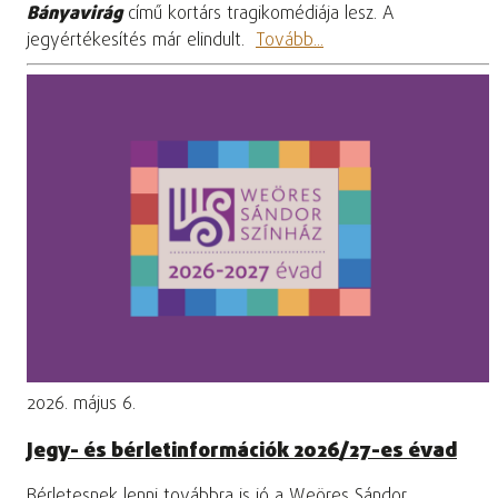
Bányavirág
című kortárs tragikomédiája lesz. A
jegyértékesítés már elindult.
Tovább...
2026. május 6.
Jegy- és bérletinformációk 2026/27-es évad
Bérletesnek lenni továbbra is jó a Weöres Sándor