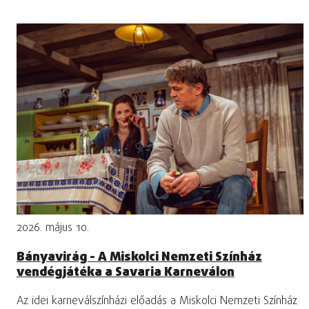
2026. május 10.
Bányavirág - A Miskolci Nemzeti Színház
vendégjátéka a Savaria Karneválon
Az idei karneválszínházi előadás a Miskolci Nemzeti Színház