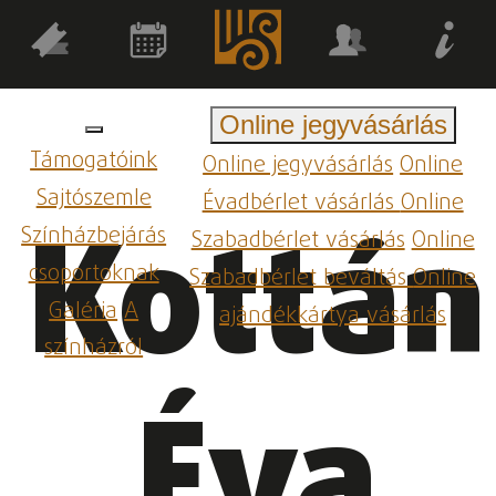
Online jegyvásárlás
Támogatóink
Online jegyvásárlás
Online
Sajtószemle
Évadbérlet vásárlás
Online
Kottán
Színházbejárás
Szabadbérlet vásárlás
Online
csoportoknak
Szabadbérlet beváltás
Online
Galéria
A
ajándékkártya vásárlás
színházról
Éva