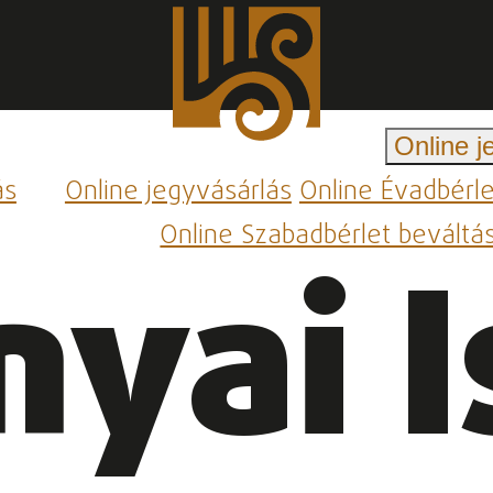
Online j
ás
Online jegyvásárlás
Online Évadbérl
Online Szabadbérlet beváltá
nyai I