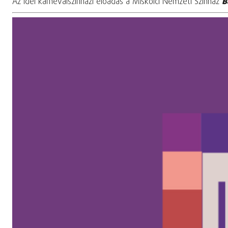
Az idei karneválszínházi előadás a Miskolci Nemzeti Színház
B