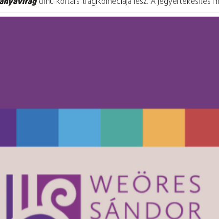
ányavirág
című kortárs tragikomédiája lesz. A jegyértékesítés m