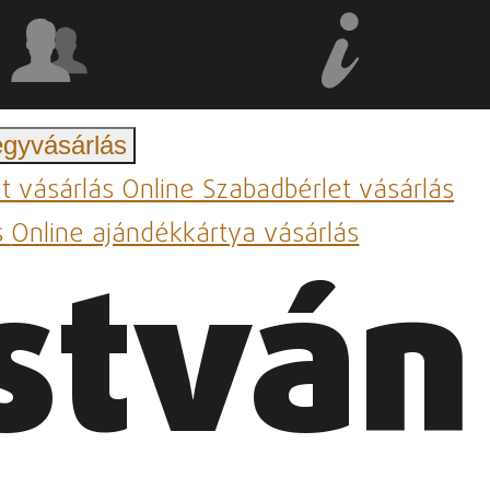
egyvásárlás
et vásárlás
Online Szabadbérlet vásárlás
s
Online ajándékkártya vásárlás
stván