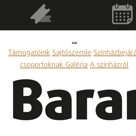
Támogatóink
Sajtószemle
Színházbejár
csoportoknak
Galéria
A színházról
Bara