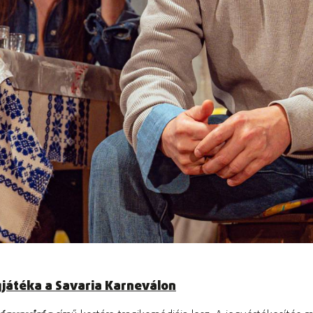
gjátéka a Savaria Karneválon