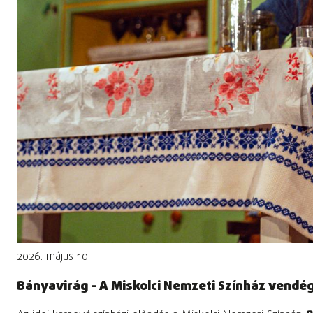
2026. május 10.
Bányavirág - A Miskolci Nemzeti Színház vendé