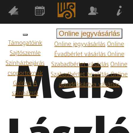
Online jegyvásárlás
Támogatóink
Online jegyvásárlás
Online
Sajtószemle
Évadbérlet vásárlás
Online
Melis
Színházbejárás
Szabadbérlet vásárlás
Online
csoportoknak
Szabadbérlet beváltás
Online
Galéria
A
ajándékkártya vásárlás
színházról