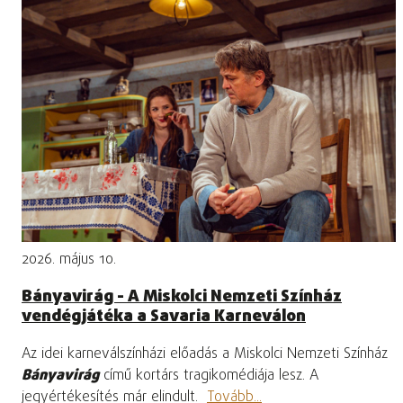
2026. május 10.
Bányavirág - A Miskolci Nemzeti Színház
vendégjátéka a Savaria Karneválon
Az idei karneválszínházi előadás a Miskolci Nemzeti Színház
Bányavirág
című kortárs tragikomédiája lesz. A
jegyértékesítés már elindult.
Tovább...