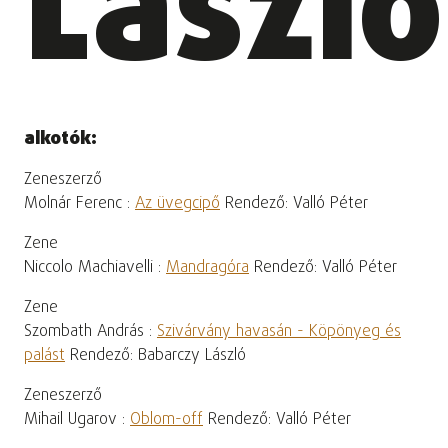
László
alkotók:
Zeneszerző
Molnár Ferenc :
Az üvegcipő
Rendező: Valló Péter
Zene
Niccolo Machiavelli :
Mandragóra
Rendező: Valló Péter
Zene
Szombath András :
Szivárvány havasán - Köpönyeg és
palást
Rendező: Babarczy László
Zeneszerző
Mihail Ugarov :
Oblom-off
Rendező: Valló Péter