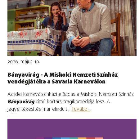
2026. május 10.
Bányavirág - A Miskolci Nemzeti Színház
vendégjátéka a Savaria Karneválon
Az idei karneválszínházi előadás a Miskolci Nemzeti Színház
Bányavirág
című kortárs tragikomédiája lesz. A
jegyértékesítés már elindult.
Tovább...