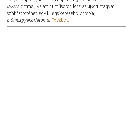
Helyet kap egy klasszikus operett
3:1 a szerelem
javára
címmel, valamint műsoron lesz az újkori magyar
színháztörténet egyik legsikeresebb darabja,
a
Stílusgyakorlatok
is.
Tovább...