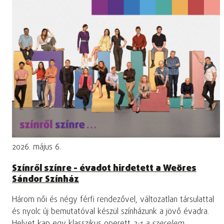
2026. május 6.
Színről színre - évadot hirdetett a Weöres
Sándor Színház
Három női és négy férfi rendezővel, változatlan társulattal
és nyolc új bemutatóval készül színházunk a jövő évadra.