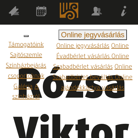
Online jegyvásárlás
Támogatóink
Online jegyvásárlás
Online
Sajtószemle
Évadbérlet vásárlás
Online
Rózsa
Színházbejárás
Szabadbérlet vásárlás
Online
csoportoknak
Szabadbérlet beváltás
Online
Galéria
A
ajándékkártya vásárlás
színházról
Viktor