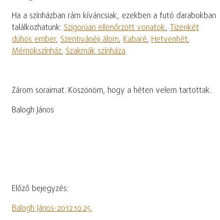
Ha a színházban rám kíváncsiak, ezekben a futó darabokban
találkozhatunk:
Szigorúan ellenőrzött vonatok
,
Tizenkét
dühös ember
,
Szentivánéji álom
,
Kabaré
,
Hetvenhét
,
Mérnökszínház
,
Szakmák színháza
.
Zárom soraimat. Köszönöm, hogy a héten velem tartottak.
Balogh János
Előző bejegyzés:
Balogh János-2012.10.25.