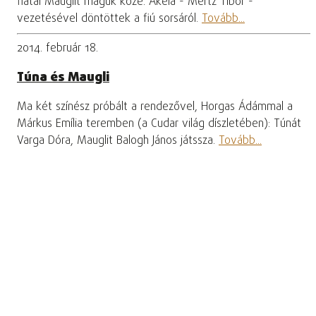
fiatal Mauglit maguk közé. Akela - Mertz Tibor -
vezetésével döntöttek a fiú sorsáról.
Tovább...
2014. február 18.
Túna és Maugli
Ma két színész próbált a rendezővel, Horgas Ádámmal a
Márkus Emília teremben (a Cudar világ díszletében): Túnát
Varga Dóra, Mauglit Balogh János játssza.
Tovább...