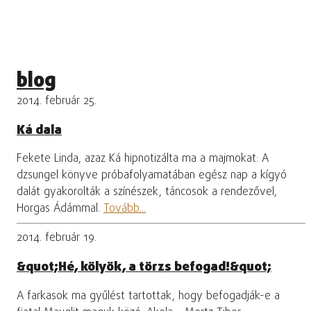
blog
2014. február 25.
Ká dala
Fekete Linda, azaz Ká hipnotizálta ma a majmokat: A
dzsungel könyve próbafolyamatában egész nap a kígyó
dalát gyakorolták a színészek, táncosok a rendezővel,
Horgas Ádámmal.
Tovább...
2014. február 19.
&quot;Hé, kölyök, a törzs befogad!&quot;
A farkasok ma gyűlést tartottak, hogy befogadják-e a