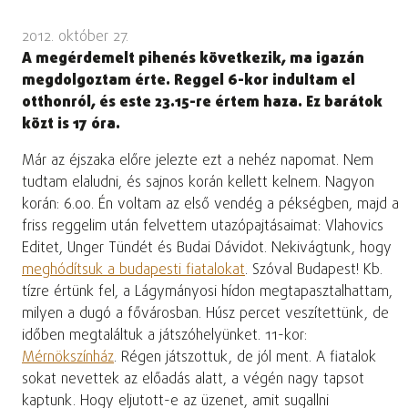
2012. október 27.
A megérdemelt pihenés következik, ma igazán
megdolgoztam érte. Reggel 6-kor indultam el
otthonról, és este 23.15-re értem haza. Ez barátok
közt is 17 óra.
Már az éjszaka előre jelezte ezt a nehéz napomat. Nem
tudtam elaludni, és sajnos korán kellett kelnem. Nagyon
korán: 6.00. Én voltam az első vendég a pékségben, majd a
friss reggelim után felvettem utazópajtásaimat: Vlahovics
Editet, Unger Tündét és Budai Dávidot. Nekivágtunk, hogy
meghódítsuk a budapesti fiatalokat
. Szóval Budapest! Kb.
tízre értünk fel, a Lágymányosi hídon megtapasztalhattam,
milyen a dugó a fővárosban. Húsz percet veszítettünk, de
időben megtaláltuk a játszóhelyünket. 11-kor:
Mérnökszínház
. Régen játszottuk, de jól ment. A fiatalok
sokat nevettek az előadás alatt, a végén nagy tapsot
kaptunk. Hogy eljutott-e az üzenet, amit sugallni