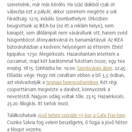
szeretnénk, már más kérdés. Ha száz diákból csak öt
választja ezt a pályát, akkor szerintem megérte a sok
fáradtság. 12.15: indulás Szombathelyre. Útközben
beugrottunk az IKEA-ba (ez itt a reklám helye), nem
kanapét, sem állólámpát nem vásároltunk ott, hanem svéd
húsgombócot áfonyalekvárral és barnamártással. Az IKEA
bútoráruházban a kedvenc helyiségem az étterem. Ebéd
kipipálva. 17.30: Megérkezés. Hazarohantam letettem a
cuccaimat, majd két barátommal futottam össze, egy tea
erejéig. 18.15: Színházba be. 19.00:
Szentivánéji álom
. 22.45:
Előadás vége. Hogy mit csináltam ebben a bő 3,5 órában,
azt elolvashatják a
tegnapi bejegyzésemben
. Két régi
csoporttársam megnézte a darabot, könnyeztek a
nevetéstől. Nagyon odáig voltak tőle. 23.15: Hazaérkezés.
23.20: Blogírás. Itt tartok most.
Találkozhatunk
jövő héten szerdán 17-kor a Cafe Frei-ben
.
Csonka Szilvia fog velem beszélgetni, ő fogja a jövő héten
a blogot vezetni.