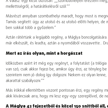
A válasz: egy kicsit biztosan.
„Szombathelyen éreztem meg, m
mellettiségről, a határátkelésről szól.”
Másrészt annyiban szombathelyi maradt, hogy most is megnéz
Tamás segített: úgy az utolsó és az utolsó előtti helyen, de
ben sokkal több a győzelem.”
Aztán rátértünk a legújabb regény, a Máglya boncolgatására. 
már elkészült, és leadta, aztán a nyomdából visszavette... Dra
Mert az írás olyan, mint a horgászat
Időközben azért írt még egy regényt, a folytatást (a trilógia
van szó, csak akkor fejezi be, amikor úgy érzi, az tényleg be
szerintem nem jó dolog így dolgozni. Nekem ez olyan lenne,
akarattal szabályozni.”
Más írókkal ellentétben viszont pontosan érzi, egy regény m
akik kíváncsiak arra, hogy mi lesz egy-egy szereplővel, de ne
A Máglya 42 fejezetből és közel 150 snittből áll, 