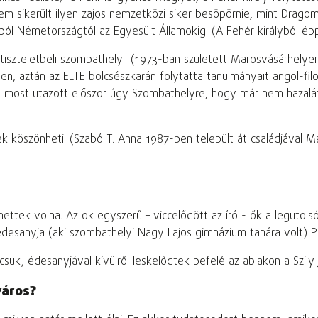
m sikerült ilyen zajos nemzetközi siker besöpörnie, mint Dragom
sokból Németországtól az Egyesült Államokig. (A Fehér királyból 
iszteletbeli szombathelyi. (1973-ban született Marosvásárhelyen
n, aztán az ELTE bölcsészkarán folytatta tanulmányait angol-fil
ont most utazott először úgy Szombathelyre, hogy már nem hazal
k köszönheti. (Szabó T. Anna 1987-ben települt át családjával 
ttek volna. Az ok egyszerű – viccelődött az író - ők a legutols
esanyja (aki szombathelyi Nagy Lajos gimnázium tanára volt) Péc
k, édesanyjával kívülről leskelődtek befelé az ablakon a Szily J
város?