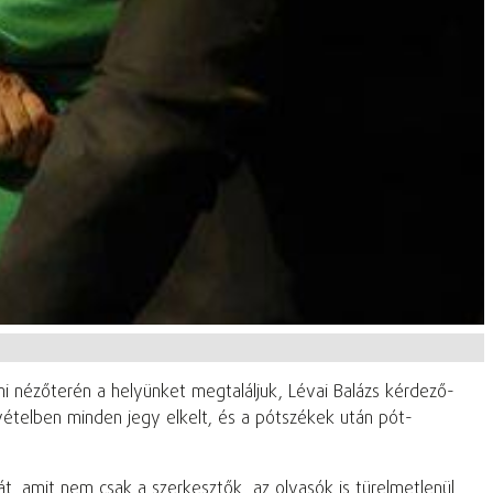
mi nézőterén a helyünket megtaláljuk, Lévai Balázs kérdező-
vételben minden jegy elkelt, és a pótszékek után pót-
át, amit nem csak a szerkesztők, az olvasók is türelmetlenül