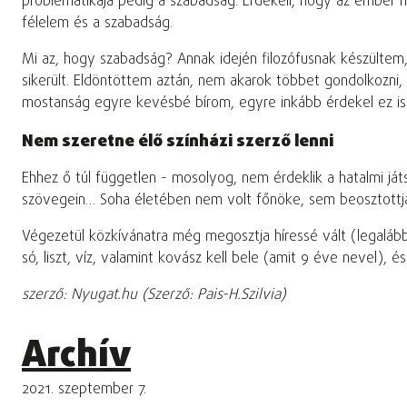
problematikája pedig a szabadság. Érdekeli, hogy az ember 
félelem és a szabadság.
Mi az, hogy szabadság? Annak idején filozófusnak készültem
sikerült. Eldöntöttem aztán, nem akarok többet gondolkozni,
mostanság egyre kevésbé bírom, egyre inkább érdekel ez is
Nem szeretne élő színházi szerző lenni
Ehhez ő túl független - mosolyog, nem érdeklik a hatalmi ját
szövegein… Soha életében nem volt főnöke, sem beosztottja
Végezetül közkívánatra még megosztja híressé vált (legalább
só, liszt, víz, valamint kovász kell bele (amit 9 éve nevel),
szerző: Nyugat.hu (Szerző: Pais-H.Szilvia)
Archív
2021. szeptember 7.