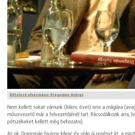
Kötelező olvasmány: Dragomán György
Nem kellett sokat várnunk (kilenc évet) erre a mágiára (ava
műsorvezető már a felvezetőjénél tart. Rácsodálkozik arra, 
pótszékeket kellett még behozatni).
Az ok: Dragomán György kilenc év után új regényt írt, a misz