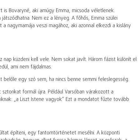
t is Bovaryné, aki amúgy Emma, micsoda véletlenek.
an játszódhatna. Nem ez a lényeg. A főhős, Emma szülei
 a nagymamája veszi magához, aki azonnal elkezdi a kislány
nap küzdeni kell vele. Nem sokat javít. Három fázist különít el:
edül, ami nem fájdalmas.
t belőle egy szó sem, ha nincs benne semmi feleslegesség.
sztorikat formál újra. Például Varsóban várakozott a
iknak: „a Liszt Istene vagyok” Ezt a mondatot fűzte tovább
últat építeni, egy fantomtörténetet mesélni. A központi