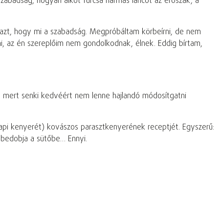
zabadság, hogyan alkot furcsa hármas láncot az erőszak, a
 azt, hogy mi a szabadság. Megpróbáltam körbeírni, de nem
ni, az én szereplőim nem gondolkodnak, élnek. Eddig bírtam,
ző, mert senki kedvéért nem lenne hajlandó módosítgatni
napi kenyerét) kovászos parasztkenyerének receptjét. Egyszerű:
n bedobja a sütőbe… Ennyi.