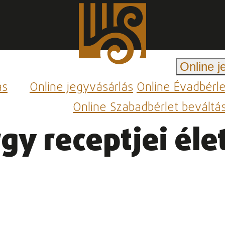
Online j
ás
Online jegyvásárlás
Online Évadbérl
Online Szabadbérlet beváltá
y receptjei éle