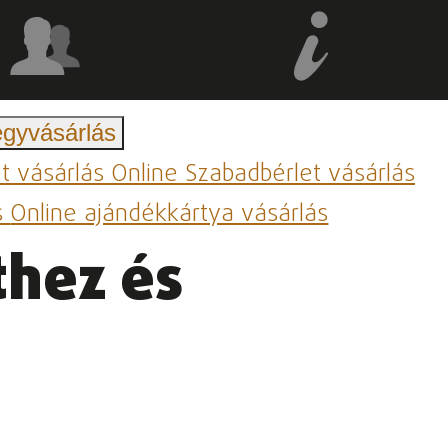
egyvásárlás
et vásárlás
Online Szabadbérlet vásárlás
s
Online ajándékkártya vásárlás
thez és