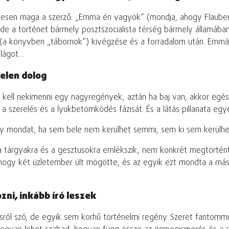
etesen maga a szerző: „Emma én vagyok” (mondja, ahogy Flauber
, de a történet bármely posztszocialista térség bármely államáb
(a könyvben „tábornok”) kivégzése és a forradalom után. Emmát
ilágot…
elen dolog
 kell nekimenni egy nagyregények, aztán ha baj van, akkor egész 
 a szerelés és a lyukbetömködés fázisát. És a látás pillanata egy
gy mondat, ha sem bele nem kerülhet semmi, sem ki sem kerülhe
a tárgyakra és a gesztusokra emlékszik, nem konkrét megtörtént 
 hogy két üzletember ült mögötte, és az egyik ezt mondta a más
ni, inkább író leszek
ásról szó, de egyik sem korhű történelmi regény. Szeret fantomm