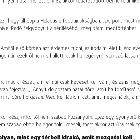
ilyen határ mellett élni. Ez akkor tudatosodott bennem, amikor 
i, hogy áll épp a Haladás a focibajnokságban. „De pont most n
 mivel Radó felgyógyult a sérüléséből, még bármi megtörténhet… 
Amiről első körben azt érdemes tudni, az irodalmi élet kilenc év
gomán ezekről nem is hallott, csak ha regényről van szó, lassan ír
 harmadik részét, amire már csak keveset kell várni, és az is me
 van fejezve:
„Annyit dolgoztam határidőre, amit ha fordításról 
 mint időre horgászni. Meg kell látnom azt, amit megcsinálok, 
ikor kész, mikortól nem szabad hozzányúlni:
„ez egy gyönyörű ke
m szabad ebbe belegondolni, meséli, mert akkor azt újra csak tov
olyan, mint egy térbeli kirakó, amit mozgatni kell