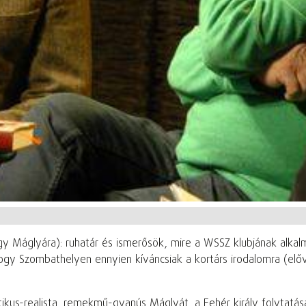
gy Máglyára): ruhatár és ismerősök, mire a WSSZ klubjának alkal
hogy Szombathelyen ennyien kíváncsiak a kortárs irodalomra (elő
tikus-realista, remekmű-gyanús Máglyát, a Fehér király folytatás