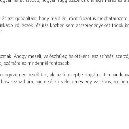
hogyan lehet szabad, hogyan függ össze az önmegismerés és a s
, és azt gondoltam, hogy majd én, mint filozófus meghatározom
 inkább író leszek, és írás közben sem esszéregényeket fogok ír
.”
szmák. Ahogy meséli, valószínűleg halottként lesz színházi szer
, számára ez mindennél fontosabb.
 negyven emberről tud, aki az ő receptje alapján süti a minden
 és húsz szabad óra, míg elkészül vele, na és egy vaslábos, amibe