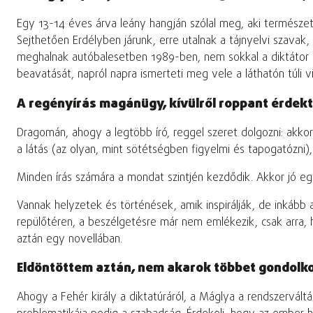
Egy 13-14 éves árva leány hangján szólal meg, aki termész
Sejthetően Erdélyben járunk, erre utalnak a tájnyelvi szavak
meghalnak autóbalesetben 1989-ben, nem sokkal a diktátor 
beavatását, napról napra ismerteti meg vele a láthatón túli v
A regényírás magánügy, kívülről roppant érdekt
Dragomán, ahogy a legtöbb író, reggel szeret dolgozni: akkor
a látás (az olyan, mint sötétségben figyelmi és tapogatózni),
Minden írás számára a mondat szintjén kezdődik. Akkor jó e
Vannak helyzetek és történések, amik inspirálják, de inkább 
repülőtéren, a beszélgetésre már nem emlékezik, csak arra,
aztán egy novellában.
Eldöntöttem aztán, nem akarok többet gondolkoz
Ahogy a Fehér király a diktatúráról, a Máglya a rendszervált