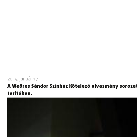
2015. január 17.
A Weöres Sándor Színház Kötelező olvasmány soroza
terítéken.