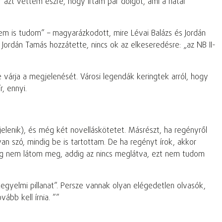
azt vettem észre, hogy írtam pár dolgot, ami a határ
em is tudom” – magyarázkodott, mire Lévai Balázs és Jordán
Jordán Tamás hozzátette, nincs ok az elkeseredésre: „az NB II-
e várja a megjelenését. Városi legendák keringtek arról, hogy
, ennyi.
gjelenik), és még két novelláskötetet. Másrészt, ha regényről
van szó, mindig be is tartottam. De ha regényt írok, akkor
amíg nem látom meg, addig az nincs meglátva, ezt nem tudom
gyelmi pillanat”. Persze vannak olyan elégedetlen olvasók,
ább kell írnia. ”