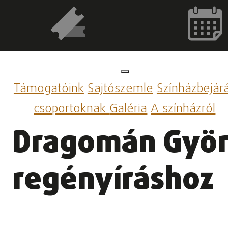
Támogatóink
Sajtószemle
Színházbejár
csoportoknak
Galéria
A színházról
Dragomán Györg
regényíráshoz