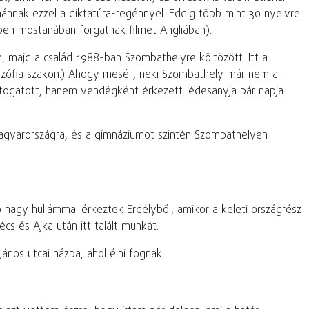
ánnak ezzel a diktatúra-regénnyel. Eddig több mint 30 nyelvre
éppen mostanában forgatnak filmet Angliában).
, majd a család 1988-ban Szombathelyre költözött. Itt a
ozófia szakon.) Ahogy meséli, neki Szombathely már nem a
átogatott, hanem vendégként érkezett: édesanyja pár napja
Magyarországra, és a gimnáziumot szintén Szombathelyen
ó nagy hullámmal érkeztek Erdélyből, amikor a keleti országrész
s és Ajka után itt talált munkát.
ános utcai házba, ahol élni fognak.