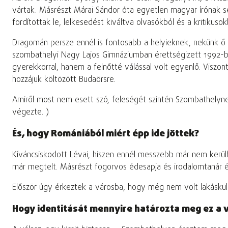
vártak. Másrészt Márai Sándor óta egyetlen magyar írónak se
fordítottak le, lelkesedést kiváltva olvasókból és a kritiku
Dragomán persze ennél is fontosabb a helyieknek, nekünk ő t
szombathelyi Nagy Lajos Gimnáziumban érettségizett 1992-be
gyerekkorral, hanem a felnőtté válással volt egyenlő. Visz
hozzájuk költözött Budaörsre.
Amiről most nem esett szó, feleségét szintén Szombathelyne
végezte. )
És, hogy Romániából miért épp ide jöttek?
Kíváncsiskodott Lévai, hiszen ennél messzebb már nem kerülhe
már megtelt. Másrészt fogorvos édesapja és irodalomtanár éd
Először úgy érkeztek a városba, hogy még nem volt lakáskulcsu
Hogy identitását mennyire határozta meg ez a 