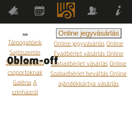
Online jegyvásárlás
Támogatóink
Online jegyvásárlás
Online
Sajtószemle
Évadbérlet vásárlás
Online
Oblom-off
Színházbejárás
Szabadbérlet vásárlás
Online
csoportoknak
Szabadbérlet beváltás
Online
Galéria
A
ajándékkártya vásárlás
színházról