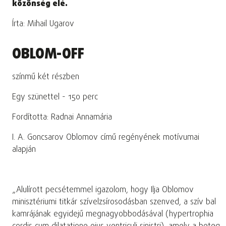
közönség elé.
Írta: Mihail Ugarov
OBLOM-OFF
színmű két részben
Egy szünettel - 150 perc
Fordította: Radnai Annamária
I. A. Goncsarov Oblomov című regényének motívumai
alapján
„Alulírott pecsétemmel igazolom, hogy Ilja Oblomov
minisztériumi titkár szívelzsírosodásban szenved, a szív bal
kamrájának egyidejű megnagyobbodásával (hypertrophia