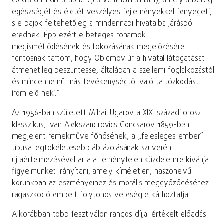
cordis cum dilatatione ejus ventriculi sinistri), amely a beteg
egészségét és életét veszélyes fejleményekkel fenyegeti,
s e bajok feltehetőleg a mindennapi hivatalba járásból
erednek. Épp ezért e beteges rohamok
megismétlődésének és fokozásának megelőzésére
fontosnak tartom, hogy Oblomov úr a hivatal látogatását
átmenetileg beszüntesse, általában a szellemi foglalkozástól
és mindennemű más tevékenységtől való tartózkodást
írom elő neki.”
Az 1956-ban született Mihail Ugarov a XIX. századi orosz
klasszikus, Ivan Alekszandrovics Goncsarov 1859-ben
megjelent remekműve főhősének, a „felesleges ember”
típusa legtökéletesebb ábrázolásának szuverén
újraértelmezésével arra a reménytelen küzdelemre kívánja
figyelmünket irányítani, amely kíméletlen, haszonelvű
korunkban az eszményeihez és morális meggyőződéséhez
ragaszkodó embert folytonos vereségre kárhoztatja.
A korábban több fesztiválon rangos díjjal értékelt előadás