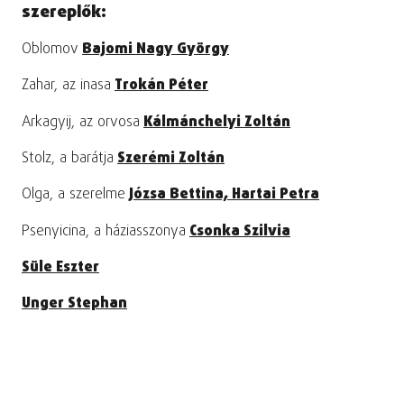
szereplők:
Oblomov
Bajomi Nagy György
Zahar, az inasa
Trokán Péter
Arkagyij, az orvosa
Kálmánchelyi Zoltán
Stolz, a barátja
Szerémi Zoltán
Olga, a szerelme
Józsa Bettina,
Hartai Petra
Psenyicina, a háziasszonya
Csonka Szilvia
Süle Eszter
Unger Stephan