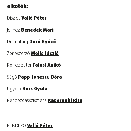
alkotók:
Díszlet
Valló Péter
Jelmez
Benedek Mari
Dramaturg
Duró Győző
Zeneszerző
Melis László
Korrepetítor
Falusi Anikó
Súgó
Papp-Ionescu Dóra
Ügyelő
Bors Gyula
Rendezőasszisztens
Kapornaki Rita
RENDEZŐ
Valló Péter