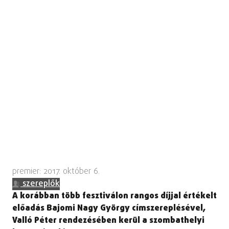
premier: 2017. október 6.
szereplők
A korábban több fesztiválon rangos díjjal értékelt
előadás Bajomi Nagy György címszereplésével,
Valló Péter rendezésében kerül a szombathelyi