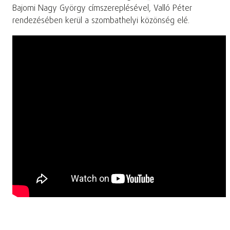
Bajomi Nagy György címszereplésével, Valló Péter
rendezésében kerül a szombathelyi közönség elé.