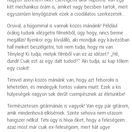
nagyon szeretem őket cserélgetni akár naponta! Van egy-
két mechanikus órám is, amiket nagy becsben tartok, mert
egyszerűen lenyűgöznek ezek a csodálatos szerkezetek…
Orsival, a húgommal is vannak közös mániáink! Például
órákig tudunk idézgetni filmekből, úgy hogy, nincs benne
megállás! Ilyenkor egy kívülálló, aki mondjuk egy kávézóban
hall minket beszélgetni, tuti nem tudja, hogy mi van.
Tényleg! Ki tudja, melyik filmből van ez az idézet? „Hé,
dundi! Csak ezt az egy dalt tudod?” Aki tudja, az kap tőlem
egy csokit!
Timivel annyi közös mániánk van, hogy azt felsorolni is
lehetetlen, és mindegyik fontos valami miatt. Ezek a kis
hülyeségek nagyon sok derűt csempésznek az életünkbe!
Természetesen gitármániás is vagyok! Van egy pár gitárom,
amik mindenhová elkísérnek. Szinte sehova nem utazom
hangszer nélkül. Timi úgy is hívja őket, hogy a feleségeim…
azaz most már csak ex-feleségeim, mert hát ugye