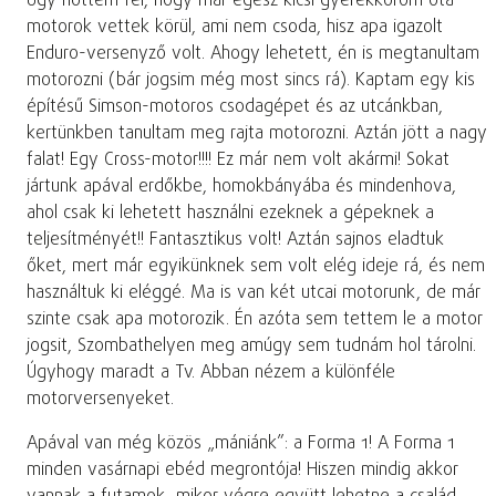
Úgy nőttem fel, hogy már egész kicsi gyerekkorom óta
motorok vettek körül, ami nem csoda, hisz apa igazolt
Enduro-versenyző volt. Ahogy lehetett, én is megtanultam
motorozni (bár jogsim még most sincs rá). Kaptam egy kis
építésű Simson-motoros csodagépet és az utcánkban,
kertünkben tanultam meg rajta motorozni. Aztán jött a nagy
falat! Egy Cross-motor!!!! Ez már nem volt akármi! Sokat
jártunk apával erdőkbe, homokbányába és mindenhova,
ahol csak ki lehetett használni ezeknek a gépeknek a
teljesítményét!! Fantasztikus volt! Aztán sajnos eladtuk
őket, mert már egyikünknek sem volt elég ideje rá, és nem
használtuk ki eléggé. Ma is van két utcai motorunk, de már
szinte csak apa motorozik. Én azóta sem tettem le a motor
jogsit, Szombathelyen meg amúgy sem tudnám hol tárolni.
Úgyhogy maradt a Tv. Abban nézem a különféle
motorversenyeket.
Apával van még közös „mániánk”: a Forma 1! A Forma 1
minden vasárnapi ebéd megrontója! Hiszen mindig akkor