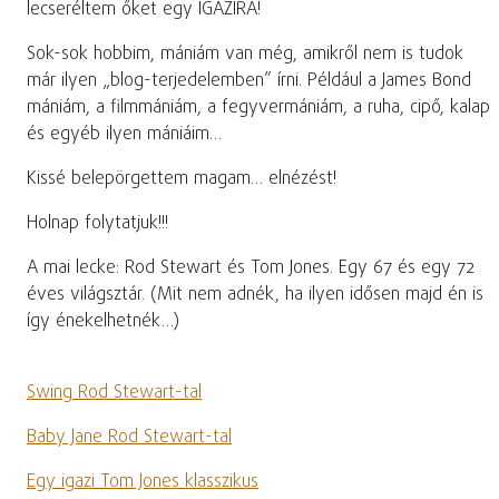
lecseréltem őket egy IGAZIRA!
Sok-sok hobbim, mániám van még, amikről nem is tudok
már ilyen „blog-terjedelemben” írni. Például a James Bond
mániám, a filmmániám, a fegyvermániám, a ruha, cipő, kalap
és egyéb ilyen mániáim…
Kissé belepörgettem magam… elnézést!
Holnap folytatjuk!!!
A mai lecke: Rod Stewart és Tom Jones. Egy 67 és egy 72
éves világsztár. (Mit nem adnék, ha ilyen idősen majd én is
így énekelhetnék…)
Swing Rod Stewart-tal
Baby Jane Rod Stewart-tal
Egy igazi Tom Jones klasszikus