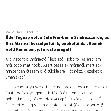
2012. november 14.
Üdv! Tegnap volt a Café Frei-ben a Színházszerda, és
Kiss Marival beszélgettünk, énekeltünk… Remek
volt! Remélem, jól érezte magát!
Ma viszont a „mániákról” lesz szó! Hobbiról, és arról ami
már több mint hobbi. Azért beszélek mániáról, mert sok
mindenben átesem a ló túloldalára. Hát nézzük ezeket a
„mániákat”!
Ha a zenét anya szerettette meg velem, és a művészetek
iránti fogékonyságomat is tőle örököltem, akkor a
hobbiajim nagy részét biztosan apának köszönhetem. Ő
ismertette meg velem a motorsportot (és autósportot)!