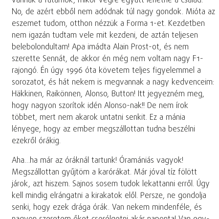
vannak a futamok, mikor végre együtt lehetne a család.
No, de azért ebből nem adódnak túl nagy gondok. Mióta az
eszemet tudom, otthon nézzük a Forma 1-et. Kezdetben
nem igazán tudtam vele mit kezdeni, de aztán teljesen
belebolondultam! Apa imádta Alain Prost-ot, és nem
szerette Sennát, de akkor én még nem voltam nagy F1-
rajongó. Én úgy 1996 óta követem teljes figyelemmel a
sorozatot, és hát nekem is megvannak a nagy kedvenceim:
Häkkinen, Raikönnen, Alonso, Button! Itt jegyezném meg,
hogy nagyon szorítok idén Alonso-nak!! De nem írok
többet, mert nem akarok untatni senkit. Ez a mánia
lényege, hogy az ember megszállottan tudna beszélni
ezekről órákig.
Aha…ha már az óráknál tartunk! Óramániás vagyok!
Megszállottan gyűjtöm a karórákat. Már jóval tíz fölött
járok, azt hiszem. Sajnos sosem tudok lekattanni erről. Úgy
kell mindig elrángatni a kirakatok elől. Persze, ne gondolja
senki, hogy ezek drága órák. Van nekem mindenféle, és