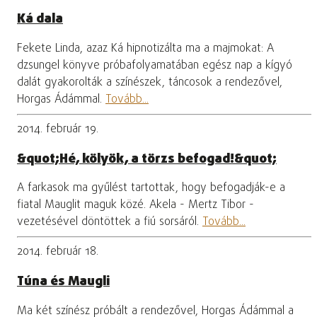
Ká dala
Fekete Linda, azaz Ká hipnotizálta ma a majmokat: A
dzsungel könyve próbafolyamatában egész nap a kígyó
dalát gyakorolták a színészek, táncosok a rendezővel,
Horgas Ádámmal.
Tovább...
2014. február 19.
&quot;Hé, kölyök, a törzs befogad!&quot;
A farkasok ma gyűlést tartottak, hogy befogadják-e a
fiatal Mauglit maguk közé. Akela - Mertz Tibor -
vezetésével döntöttek a fiú sorsáról.
Tovább...
2014. február 18.
Túna és Maugli
Ma két színész próbált a rendezővel, Horgas Ádámmal a