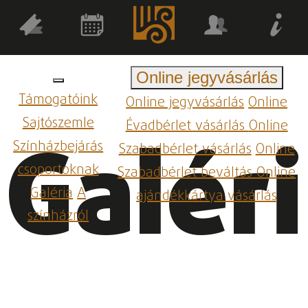
Online jegyvásárlás
Támogatóink
Online jegyvásárlás
Online
Sajtószemle
Évadbérlet vásárlás
Online
Galér
Színházbejárás
Szabadbérlet vásárlás
Online
csoportoknak
Szabadbérlet beváltás
Online
Galéria
A
ajándékkártya vásárlás
színházról