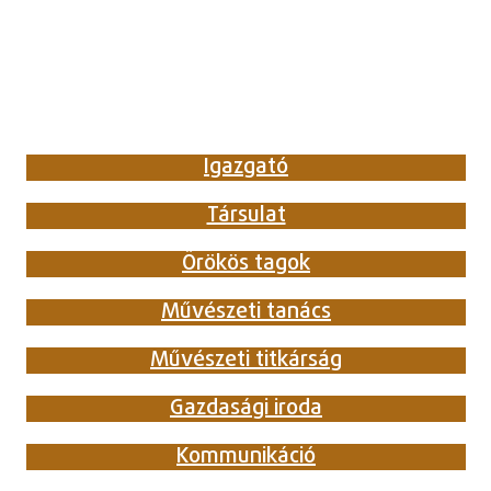
Igazgató
Társulat
Örökös tagok
Művészeti tanács
Művészeti titkárság
Gazdasági iroda
Kommunikáció