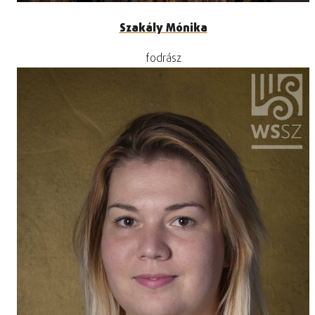
Szakály Mónika
fodrász