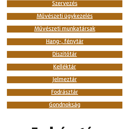
Szervezés
Művészeti ügykezelés
Művészeti munkatársak
Hang-, fénytár
Díszítőtár
Kelléktár
Jelmeztár
Fodrásztár
Gondnokság