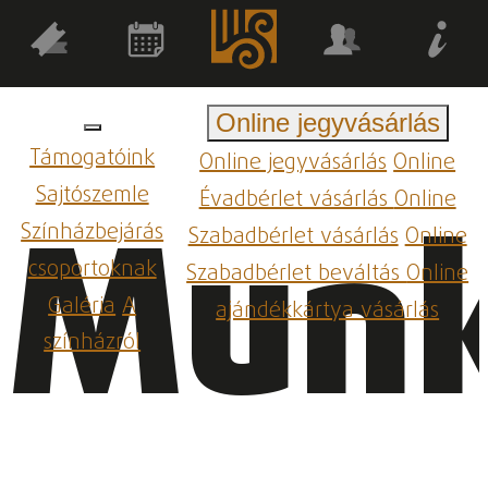
Online jegyvásárlás
Támogatóink
Online jegyvásárlás
Online
Sajtószemle
Évadbérlet vásárlás
Online
Munk
Színházbejárás
Szabadbérlet vásárlás
Online
csoportoknak
Szabadbérlet beváltás
Online
Galéria
A
ajándékkártya vásárlás
színházról