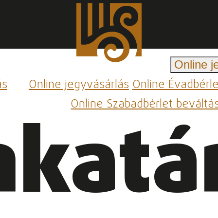
Online j
ás
Online jegyvásárlás
Online Évadbérl
Online Szabadbérlet beváltá
katá