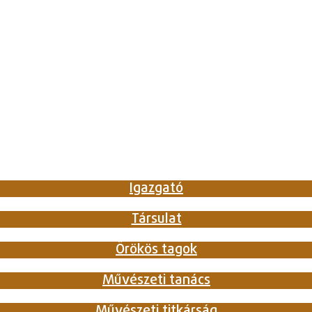
Igazgató
Társulat
Örökös tagok
Művészeti tanács
Művészeti titkárság