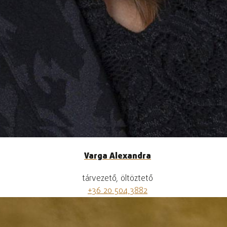
Varga Alexandra
tárvezető, öltöztető
+36 20 504 3882