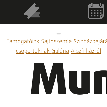
Támogatóink
Sajtószemle
Színházbejár
csoportoknak
Galéria
A színházról
Mun