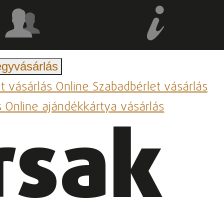
egyvásárlás
et vásárlás
Online Szabadbérlet vásárlás
s
Online ajándékkártya vásárlás
rsak