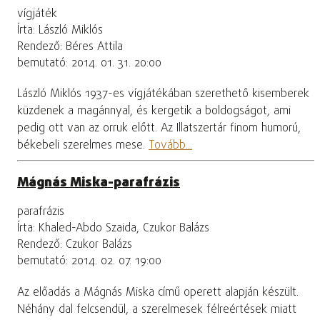
vígjáték
Írta: László Miklós
Rendező: Béres Attila
bemutató: 2014. 01. 31. 20:00
László Miklós 1937-es vígjátékában szerethető kisemberek
küzdenek a magánnyal, és kergetik a boldogságot, ami
pedig ott van az orruk előtt. Az Illatszertár finom humorú,
békebeli szerelmes mese.
Tovább...
Mágnás Miska-parafrázis
parafrázis
Írta: Khaled-Abdo Szaida, Czukor Balázs
Rendező: Czukor Balázs
bemutató: 2014. 02. 07. 19:00
Az előadás a Mágnás Miska című operett alapján készült.
Néhány dal felcsendül, a szerelmesek félreértések miatt