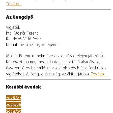
Tovább...
Az üvegcipő
vígjáték
Írta: Molnár Ferenc
Rendező: Valló Péter
bemutató: 2014. 05. 02. 19:00
Molnár Ferenc remekműve a 20. század elején játszódik.
Költészet, humor, megoldhatatlannak tűnő akadályok,
összeomló és felépülő kapcsolatok szövik át a fordulatos
vígjátékot. A jóság, a tisztaság, az áhítat játéka.
Tovább...
Korábbi évadok
2026/27
2025/26
2024/25