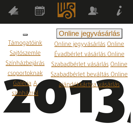
Online jegyvásárlás
Támogatóink
Online jegyvásárlás
Online
Sajtószemle
Évadbérlet vásárlás
Online
2013
Színházbejárás
Szabadbérlet vásárlás
Online
csoportoknak
Szabadbérlet beváltás
Online
Galéria
A
ajándékkártya vásárlás
színházról