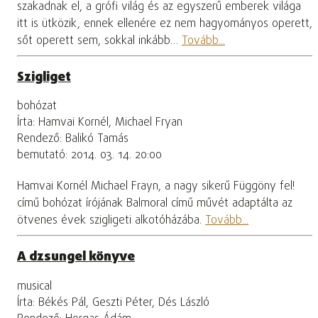
szakadnak el, a grófi világ és az egyszerű emberek világa
itt is ütközik, ennek ellenére ez nem hagyományos operett,
sőt operett sem, sokkal inkább…
Tovább...
Szigliget
bohózat
Írta: Hamvai Kornél, Michael Fryan
Rendező: Balikó Tamás
bemutató: 2014. 03. 14. 20:00
Hamvai Kornél Michael Frayn, a nagy sikerű Függöny fel!
című bohózat írójának Balmoral című művét adaptálta az
ötvenes évek szigligeti alkotóházába.
Tovább...
A dzsungel könyve
musical
Írta: Békés Pál, Geszti Péter, Dés László