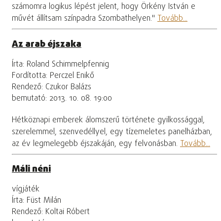
számomra logikus lépést jelent, hogy Örkény István e
művét állítsam színpadra Szombathelyen."
Tovább...
Az arab éjszaka
Írta: Roland Schimmelpfennig
Fordította: Perczel Enikő
Rendező: Czukor Balázs
bemutató: 2013. 10. 08. 19:00
Hétköznapi emberek álomszerű története gyilkossággal,
szerelemmel, szenvedéllyel, egy tízemeletes panelházban,
az év legmelegebb éjszakáján, egy felvonásban.
Tovább...
Máli néni
vígjáték
Írta: Füst Milán
Rendező: Koltai Róbert