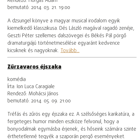
Rendező: Horgas Ádám
bemutató: 2014. 03. 21. 19:00
A dzsungel könyve a magyar musical irodalom egyik
kiemelkedő klasszikusa. Dés László magával ragadó zenéje,
Geszti Péter szellemes dalszövegei és Békés Pál pörgő
dramaturgiájú történetmesélése egyaránt kedvence
kicsiknek és nagyoknak.
Tovább...
Zűrzavaros éjszaka
komédia
Írta: Ion Luca Caragiale
Rendező: Mohácsi János
bemutató: 2014. 05. 09. 21:00
Tréfás és zűrös egy éjszaka ez. A szélsőséges karikatúra, a
fergeteges humor minden eszköze felvonul, hogy a
bonyodalmak egymásba érjenek, és hőseink számára szinte
érthetetlenné tegyék a szaporán pergő eseményeket.