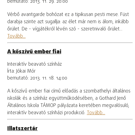
bemutató: 2013. 11. 29. 20:00
Vérbő avantgarde bohózat ez a tipikusan pesti mese. Füst
darabja szinte azt sugallja: az élet már nem is álom, inkább
őrület. De - vígjátékról lévén szó - szeretnivaló őrület...
Tovább...
A kőszívű ember fiai
Interaktív beavató színház
Írta: Jókai Mór
bemutató: 2013. 11. 18. 14:00
A kőszívű ember fiai című előadás a szombathelyi általános
iskolák és a színház együttműködésében, a Gothard Jenő
Általános Iskola TÁMOP pályázata keretében megvalósuló,
interaktív beavató színházi produkció.
Tovább...
Illatszertár