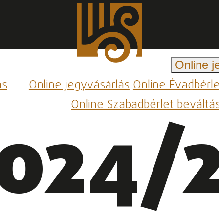
Online j
ás
Online jegyvásárlás
Online Évadbérl
Online Szabadbérlet beváltá
024/