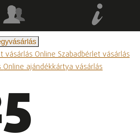
egyvásárlás
et vásárlás
Online Szabadbérlet vásárlás
s
Online ajándékkártya vásárlás
25