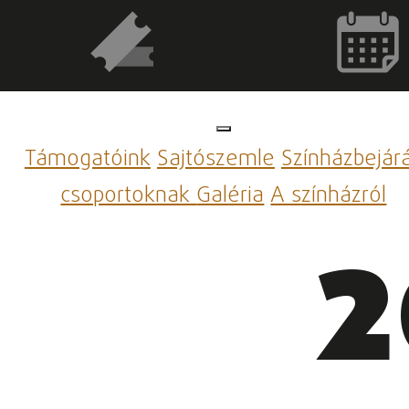
Támogatóink
Sajtószemle
Színházbejár
csoportoknak
Galéria
A színházról
2