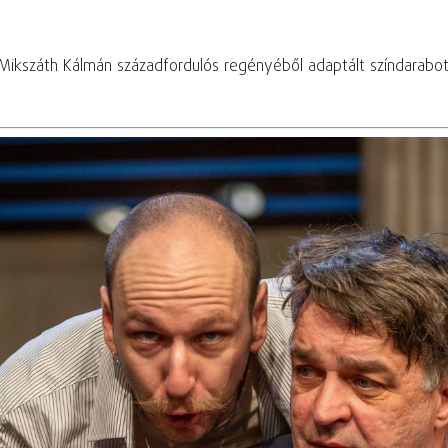
A Mikszáth Kálmán századfordulós regényéből adaptált színdarabo