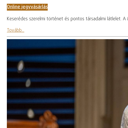
Online jegyvásárlás
Keserédes szerelmi történet és pontos társadalmi látlelet. 
Tovább...