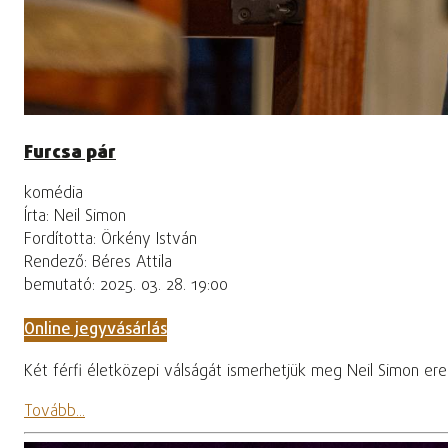
Furcsa pár
komédia
Írta: Neil Simon
Fordította: Örkény István
Rendező: Béres Attila
bemutató: 2025. 03. 28. 19:00
Online jegyvásárlás
Két férfi életközepi válságát ismerhetjük meg Neil Simon ere
Tovább...