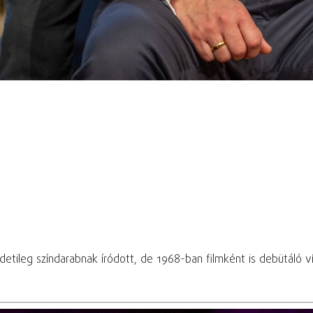
detileg színdarabnak íródott, de 1968-ban filmként is debütáló v