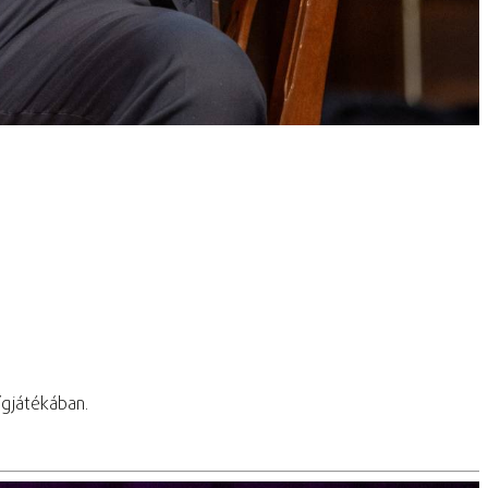
ígjátékában.