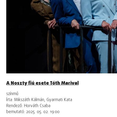
A Noszty fiú esete Tóth Marival
színmű
Írta: Mikszáth Kálmán, Gyarmati Kata
Rendező: Horváth Csaba
bemutató: 2025. 05. 02. 19:00