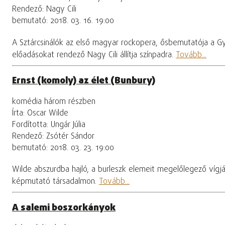
Rendező: Nagy Cili
bemutató: 2018. 03. 16. 19:00
A Sztárcsinálók az első magyar rockopera, ősbemutatója a G
előadásokat rendező Nagy Cili állítja színpadra.
Tovább...
Ernst (komoly) az élet (Bunbury)
komédia három részben
Írta: Oscar Wilde
Fordította: Ungár Júlia
Rendező: Zsótér Sándor
bemutató: 2018. 03. 23. 19:00
Wilde abszurdba hajló, a burleszk elemeit megelőlegező vígjá
képmutató társadalmon.
Tovább...
A salemi boszorkányok