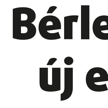
Bérle
új 