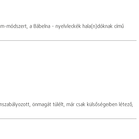
olm-módszert, a Bábelna - nyelvleckék hala(n)dóknak című
onszabályozott, önmagát túlélt, már csak külsőségeiben létező,