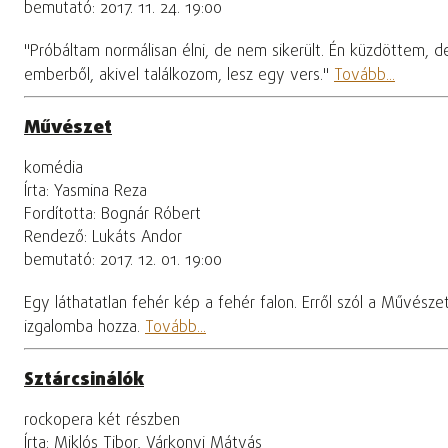
bemutató: 2017. 11. 24. 19:00
"Próbáltam normálisan élni, de nem sikerült. Én küzdöttem, de
emberből, akivel találkozom, lesz egy vers."
Tovább...
Művészet
komédia
Írta: Yasmina Reza
Fordította: Bognár Róbert
Rendező: Lukáts Andor
bemutató: 2017. 12. 01. 19:00
Egy láthatatlan fehér kép a fehér falon. Erről szól a Művész
izgalomba hozza.
Tovább...
Sztárcsinálók
rockopera két részben
Írta: Miklós Tibor, Várkonyi Mátyás