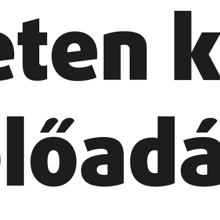
ten k
előad