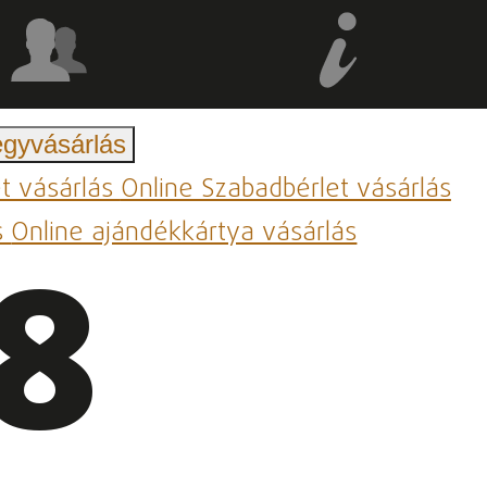
egyvásárlás
et vásárlás
Online Szabadbérlet vásárlás
s
Online ajándékkártya vásárlás
18