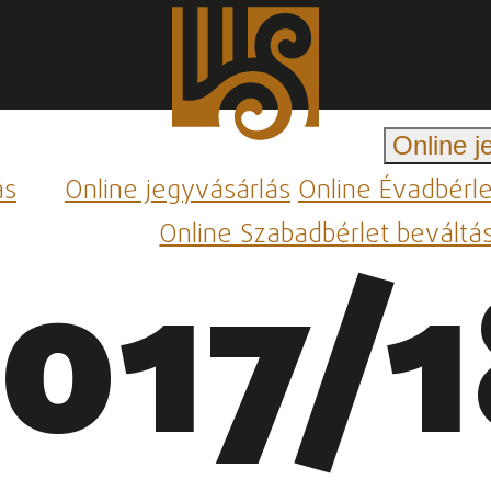
Online j
ás
Online jegyvásárlás
Online Évadbérl
Online Szabadbérlet beváltá
017/