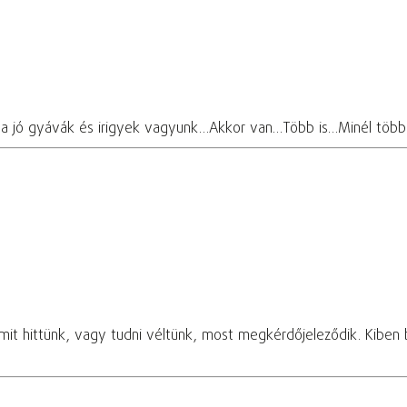
a jó gyávák és irigyek vagyunk…Akkor van…Több is…Minél töb
mit hittünk, vagy tudni véltünk, most megkérdőjeleződik. Kiben b