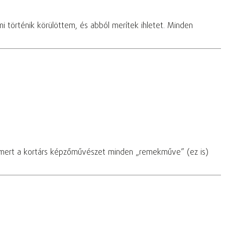
mi történik körülöttem, és abból merítek ihletet. Minden
ött, mert a kortárs képzőművészet minden „remekműve” (ez is)