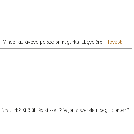
b...Mindenki…Kivéve persze önmagunkat…Egyelőre…
Tovább...
ízhatunk? Ki őrült és ki zseni? Vajon a szerelem segít dönteni?