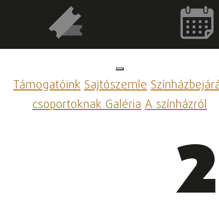
Támogatóink
Sajtószemle
Színházbejár
csoportoknak
Galéria
A színházról
2