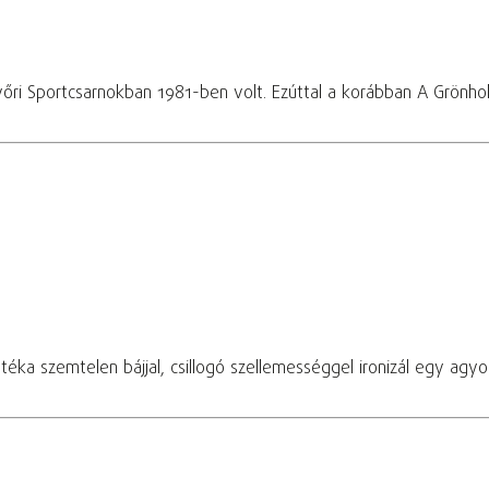
yőri Sportcsarnokban 1981-ben volt. Ezúttal a korábban A Grönh
téka szemtelen bájjal, csillogó szellemességgel ironizál egy agy