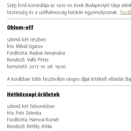
Szép Ernő komédiája az 1910-es évek Budapestjét tárja elénk.
tisztesség és a szélhámosság határán egyensúlyoznak.
Továb
Oblom-off
színmű két részben
Írta: Mihail Ugarov
Fordította: Radnai Annamária
Rendező: Valló Péter
bemutató: 2017. 10. 06. 19:00
A korábban több fesztiválon rangos díjjal értékelt előadás 
Hétköznapi őrületek
színmű két felvonásban
Írta: Petr Zelenka
Fordította: Hamvai Kornél
Rendező: Réthly Attila