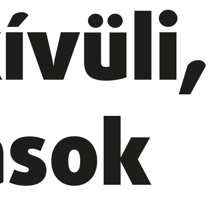
ívüli,
ások