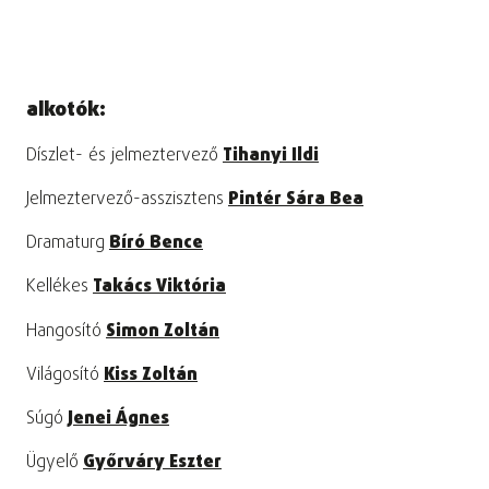
alkotók:
Díszlet- és jelmeztervező
Tihanyi Ildi
Jelmeztervező-asszisztens
Pintér Sára Bea
Dramaturg
Bíró Bence
Kellékes
Takács Viktória
Hangosító
Simon Zoltán
Világosító
Kiss Zoltán
Súgó
Jenei Ágnes
Ügyelő
Győrváry Eszter