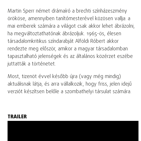
Martin Sperr német drámaíró a brechti színházeszmény
örököse, amennyiben tanítómesterével közösen vallja: a
mai emberek számára a világot csak akkor lehet ábrázolni,
ha megváltoztathatónak ábrázoljuk. 1965-ös, élesen
társadalomkritikus színdarabját Alföldi Róbert akkor
rendezte meg először, amikor a magyar társadalomban
tapasztalható jelenségek és az általános közérzet eszébe
juttatták a történetet.
Most, tizenöt évvel később újra (vagy még mindig)
aktuálisnak látja, és arra vállalkozik, hogy friss, jelen idejű
verziót készítsen belőle a szombathelyi társulat számára.
TRAILER