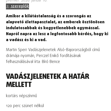
premier: 2026. január 16.
szereplők
Amikor a kilátástalanság és a szorongás az
alapvető élettapasztalat, az emberek ösztönösen
indulatosabbak és kegyetlenebbek egymással.
Napról napra az lesz a legfontosabb kérdés, hogy ki
a vadász és ki a vad.
Martin Sperr Vadászjelenetek Alsó-Bajorországból című
drámája nyomán, Perczel Enikő fordításának
felhasználásával írta: Bíró Bence
VADÁSZJELENETEK A HATÁR
MELLETT
kortárs népszínmű
120 perc szünet nélkül