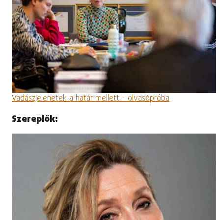
Vadászjelenetek a határ mellett - olvasópróba
Szereplők: