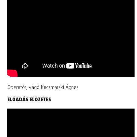
Operatőr, vágó Kaczmarski Ágnes
ELŐADÁS ELŐZETES