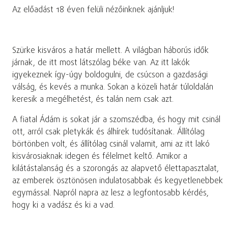
Az előadást 18 éven felüli nézőinknek ajánljuk!
Szürke kisváros a határ mellett. A világban háborús idők
járnak, de itt most látszólag béke van. Az itt lakók
igyekeznek így-úgy boldogulni, de csúcson a gazdasági
válság, és kevés a munka. Sokan a közeli határ túloldalán
keresik a megélhetést, és talán nem csak azt.
A fiatal Ádám is sokat jár a szomszédba, és hogy mit csinál
ott, arról csak pletykák és álhírek tudósítanak. Állítólag
börtönben volt, és állítólag csinál valamit, ami az itt lakó
kisvárosiaknak idegen és félelmet keltő. Amikor a
kilátástalanság és a szorongás az alapvető élettapasztalat,
az emberek ösztönösen indulatosabbak és kegyetlenebbek
egymással. Napról napra az lesz a legfontosabb kérdés,
hogy ki a vadász és ki a vad.