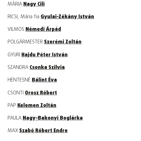
MÁRIA
Nagy Cili
RICSI, Mária fia
Gyulai-Zékány István
VILMOS
Némedi Árpád
POLGÁRMESTER
Szerémi Zoltán
GYURI
Hajdu Péter István
SZANDRA
Csonka Szilvia
HENTESNÉ
Bálint Éva
CSONTI
Orosz Róbert
PAP
Kelemen Zoltán
PAULA
Nagy-Bakonyi Boglárka
MAX
Szabó Róbert Endre