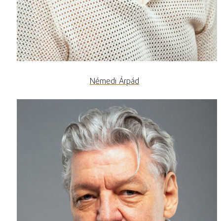
Némedi Árpád