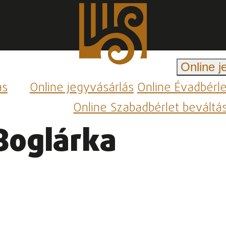
Online j
ás
Online jegyvásárlás
Online Évadbérl
Online Szabadbérlet beváltá
Boglárka