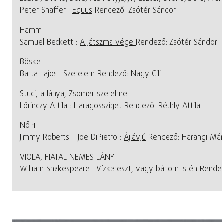
Peter Shaffer :
Equus
Rendező: Zsótér Sándor
Hamm
Samuel Beckett :
A játszma vége
Rendező: Zsótér Sándor
Böske
Barta Lajos :
Szerelem
Rendező: Nagy Cili
Stuci, a lánya, Zsomer szerelme
Lőrinczy Attila :
Haragossziget
Rendező: Réthly Attila
Nő 1
Jimmy Roberts - Joe DiPietro :
Ájlávjú
Rendező: Harangi Már
VIOLA, FIATAL NEMES LÁNY
William Shakespeare :
Vízkereszt, vagy bánom is én
Rende