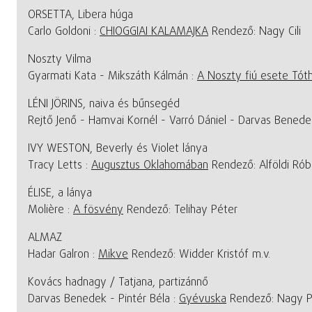
ORSETTA, Libera húga
Carlo Goldoni :
CHIOGGIAI KALAMAJKA
Rendező: Nagy Cili
Noszty Vilma
Gyarmati Kata - Mikszáth Kálmán :
A Noszty fiú esete Tóth
LÉNI JÖRINS, naiva és bűnsegéd
Rejtő Jenő - Hamvai Kornél - Varró Dániel - Darvas Benede
IVY WESTON, Beverly és Violet lánya
Tracy Letts :
Augusztus Oklahomában
Rendező: Alföldi Rób
ÉLISE, a lánya
Molière :
A fösvény
Rendező: Telihay Péter
ALMAZ
Hadar Galron :
Mikve
Rendező: Widder Kristóf m.v.
Kovács hadnagy / Tatjana, partizánnő
Darvas Benedek - Pintér Béla :
Gyévuska
Rendező: Nagy Pé