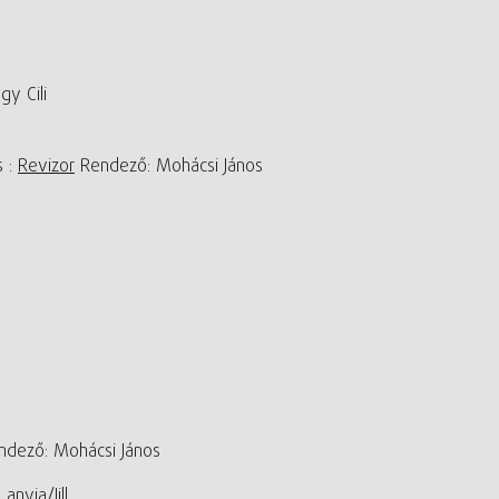
y Cili
s :
Revizor
Rendező: Mohácsi János
dező: Mohácsi János
anyja/Jill