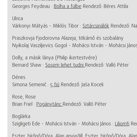
Georges Feydeau :
Bolha a fülbe
Rendező: Béres Attila
Ulrica
Várkonyi Mátyás - Miklós Tibor :
Sztárcsinálók
Rendező: Nag
Praszkovja Fjodorovna Alazeja, titkárnő és szobalány
Nyikolaj Vasziljevics Gogol - Mohácsi István - Mohácsi Jáno
Dolly, a másik lánya (Philip ikertestvére)
Bernard Shaw :
Sosem lehet tudni
Rendező: Valló Péter
Dénes
Simona Semenič :
5 fiú
Rendező: Jaša Koceli
Rose, Rose
Brian Friel :
Pogánytánc
Rendező: Valló Péter
Boglárka
Szigligeti Ede - Mohácsi István - Mohácsi János :
Liliomfi
Ren
Eszter, bírőnő/Dóra, Alan anyja/Jill, Eszter, bírőnő/Dóra, Alan 