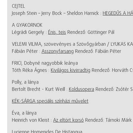
CEJTEL
Joseph Stein – Jerry Bock – Sheldon Harnick :
HEGEDŰS A H
A GYAKORNOK
Légrádi Gergely :
Énis, teis
Rendező: Göttinger Pál
VELEMI VILMA, szövevényes a Szövőgyárban / LYUKAS KAT
Fábián Péter :
Asszonyfarsang
Rendező: Fábián Péter
FRICI, Dobyné nagyobbik leánya
Tóth Réka Ágnes :
Kivilágos kivirradtig
Rendező: Horváth C
Polly, a lánya
Bertolt Brecht - Kurt Weill :
Koldusopera
Rendező: Zsótér S
KÉK-SÁRGA speciális színházi művelet
Éva, a lánya
Heinrich von Kleist :
Az eltört korsó
Rendező: Tárnoki Márk
Lucienne Homenides De Histangua