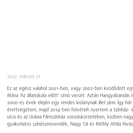
2022. március 21.
Ez az egész valahol 2001-ben, vagy 2002-ben kezdődött egy k
Mária ’Az állatiskola előtt’ című versét. Aztán Hangyabandás 
2000-es évek elején egy rendes kislánynak illet járni. Így h
érettségiztem, majd 2014-ben felvételt nyertem a Színház- 
utca és az Uránia Filmszínház vonzáskörzetében, közben na
gyakorlatos színésznövendék, Nagy Cili és Réthly Attila hívás