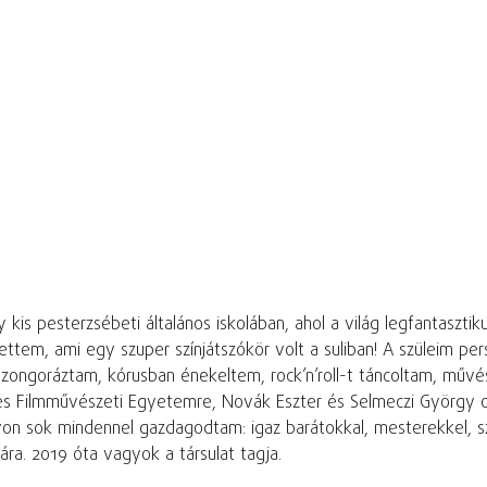
is pesterzsébeti általános iskolában, ahol a világ legfantasztik
lettem, ami egy szuper színjátszókör volt a suliban! A szüleim pe
át zongoráztam, kórusban énekeltem, rock’n’roll-t táncoltam, mű
és Filmművészeti Egyetemre, Novák Eszter és Selmeczi György o
gyon sok mindennel gazdagodtam: igaz barátokkal, mesterekkel,
ára. 2019 óta vagyok a társulat tagja.