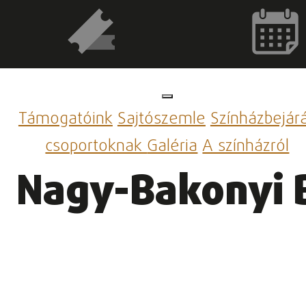
Támogatóink
Sajtószemle
Színházbejár
csoportoknak
Galéria
A színházról
Nagy-Bakonyi 