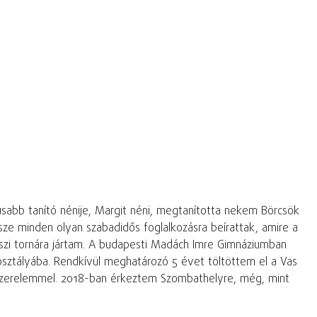
usabb tanító nénije, Margit néni, megtanította nekem Börcsök
rsze minden olyan szabadidős foglalkozásra beírattak, amire a
vészi tornára jártam. A budapesti Madách Imre Gimnáziumban
sztályába. Rendkívül meghatározó 5 évet töltöttem el a Vas
 szerelemmel. 2018-ban érkeztem Szombathelyre, még, mint