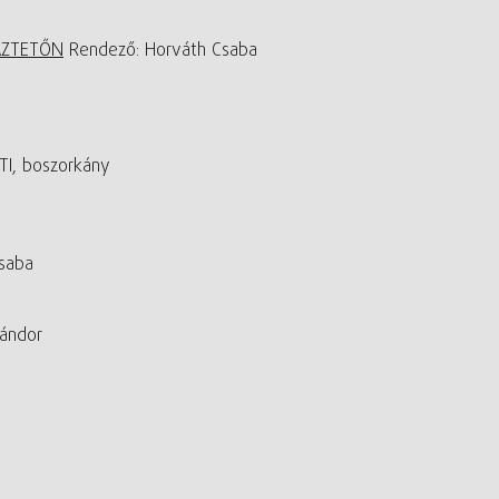
ÁZTETŐN
Rendező: Horváth Csaba
I, boszorkány
saba
ándor