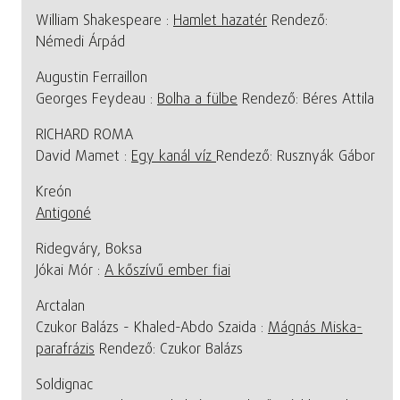
William Shakespeare :
Hamlet hazatér
Rendező:
Némedi Árpád
Augustin Ferraillon
Georges Feydeau :
Bolha a fülbe
Rendező: Béres Attila
RICHARD ROMA
David Mamet :
Egy kanál víz
Rendező: Rusznyák Gábor
Kreón
Antigoné
Ridegváry, Boksa
Jókai Mór :
A kőszívű ember fiai
Arctalan
Czukor Balázs - Khaled-Abdo Szaida :
Mágnás Miska-
parafrázis
Rendező: Czukor Balázs
Soldignac