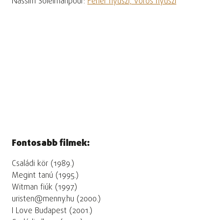
Nassim Soleimanpour:
Fehér nyuszi, vörös nyuszi
Fontosabb filmek:
Családi kör (1989.)
Megint tanú (1995.)
Witman fiúk (1997.)
uristen@menny.hu (2000.)
I Love Budapest (2001.)