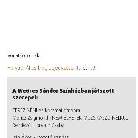
Vonatkozó cikk:
Horváth Ákos blog bejegyzései itt!
és
itt!
A Weöres Sándor Színházban játszott
szerepei:
TERÉZ NÉNI és kocsmai cimbora
Móricz Zsigmond :
NEM ÉLHETEK MUZSIKASZÓ NÉLKÜL
Rendező: Horváth Csaba
Bán Ákos - vezető színész