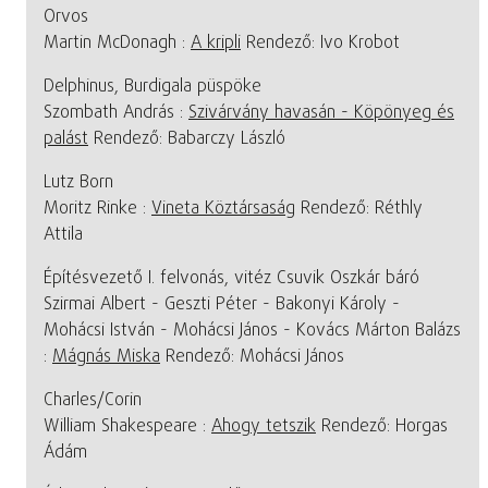
Orvos
Martin McDonagh :
A kripli
Rendező: Ivo Krobot
Delphinus, Burdigala püspöke
Szombath András :
Szivárvány havasán - Köpönyeg és
palást
Rendező: Babarczy László
Lutz Born
Moritz Rinke :
Vineta Köztársaság
Rendező: Réthly
Attila
Építésvezető I. felvonás, vitéz Csuvik Oszkár báró
Szirmai Albert - Geszti Péter - Bakonyi Károly -
Mohácsi István - Mohácsi János - Kovács Márton Balázs
:
Mágnás Miska
Rendező: Mohácsi János
Charles/Corin
William Shakespeare :
Ahogy tetszik
Rendező: Horgas
Ádám