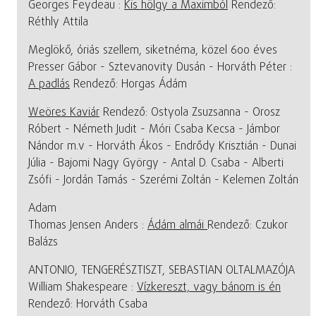
Georges Feydeau :
Kis hölgy a Maximból
Rendező:
Réthly Attila
Meglökő, óriás szellem, siketnéma, közel 600 éves
Presser Gábor - Sztevanovity Dusán - Horváth Péter :
A padlás
Rendező: Horgas Ádám
Weöres Kaviár
Rendező: Ostyola Zsuzsanna - Orosz
Róbert - Németh Judit - Móri Csaba Kecsa - Jámbor
Nándor m.v - Horváth Ákos - Endrődy Krisztián - Dunai
Júlia - Bajomi Nagy György - Antal D. Csaba - Alberti
Zsófi - Jordán Tamás - Szerémi Zoltán - Kelemen Zoltán
Adam
Thomas Jensen Anders :
Ádám almái
Rendező: Czukor
Balázs
ANTONIO, TENGERÉSZTISZT, SEBASTIAN OLTALMAZÓJA
William Shakespeare :
Vízkereszt, vagy bánom is én
Rendező: Horváth Csaba