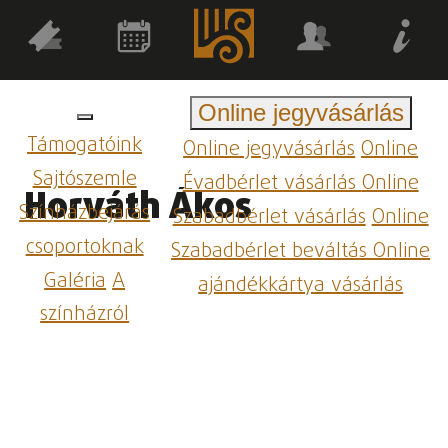
Online jegyvásárlás
Támogatóink
Online jegyvásárlás
Online
Sajtószemle
Évadbérlet vásárlás
Online
Horváth Ákos
Színházbejárás
Szabadbérlet vásárlás
Online
csoportoknak
Szabadbérlet beváltás
Online
Galéria
A
ajándékkártya vásárlás
színházról