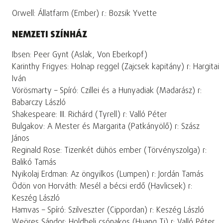
Orwell: Állatfarm (Ember) r.: Bozsik Yvette
NEMZETI SZÍNHÁZ
Ibsen: Peer Gynt (Aslak, Von Eberkopf)
Karinthy Frigyes: Holnap reggel (Zajcsek kapitány) r: Hargitai
Iván
Vörösmarty – Spíró: Czillei és a Hunyadiak (Madarász) r:
Babarczy László
Shakespeare: III. Richárd (Tyrell) r: Valló Péter
Bulgakov: A Mester és Margarita (Patkányölő) r: Szász
János
Reginald Rose: Tizenkét dühös ember (Törvényszolga) r:
Balikó Tamás
Nyikolaj Erdman: Az öngyilkos (Lumpen) r: Jordán Tamás
Ödön von Horváth: Mesél a bécsi erdő (Havlicsek) r:
Keszég László
Hamvas – Spíró: Szilveszter (Cippordan) r: Keszég László
Weöres Sándor: Holdbeli csónakos (Huang Ti) r: Valló Péter