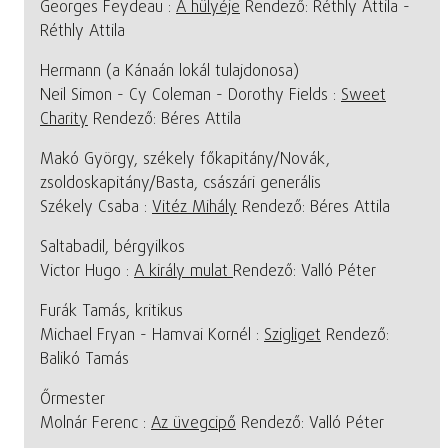
Georges Feydeau :
A hülyéje
Rendező: Réthly Attila -
Réthly Attila
Hermann (a Kánaán lokál tulajdonosa)
Neil Simon - Cy Coleman - Dorothy Fields :
Sweet
Charity
Rendező: Béres Attila
Makó György, székely főkapitány/Novák,
zsoldoskapitány/Basta, császári generális
Székely Csaba :
Vitéz Mihály
Rendező: Béres Attila
Saltabadil, bérgyilkos
Victor Hugo :
A király mulat
Rendező: Valló Péter
Furák Tamás, kritikus
Michael Fryan - Hamvai Kornél :
Szigliget
Rendező:
Balikó Tamás
Őrmester
Molnár Ferenc :
Az üvegcipő
Rendező: Valló Péter