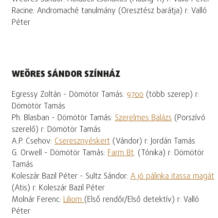
Racine: Andromaché tanulmány (Oresztész barátja) r: Valló
Péter
WEÖRES SÁNDOR SZÍNHÁZ
Egressy Zoltán - Dömötör Tamás:
9700
(több szerep) r:
Dömötör Tamás
Ph. Blasban - Dömötör Tamás:
Szerelmes Balázs
(Porszívó
szerelő) r: Dömötör Tamás
A.P. Csehov:
Cseresznyéskert
(Vándor) r: Jordán Tamás
G. Orwell - Dömötör Tamás:
Farm Bt
. (Tónika) r: Dömötör
Tamás
Koleszár Bazil Péter - Sultz Sándor:
A jó pálinka itassa magát
(Atis) r: Koleszár Bazil Péter
Molnár Ferenc:
Liliom
(Első rendőr/Első detektív) r: Valló
Péter