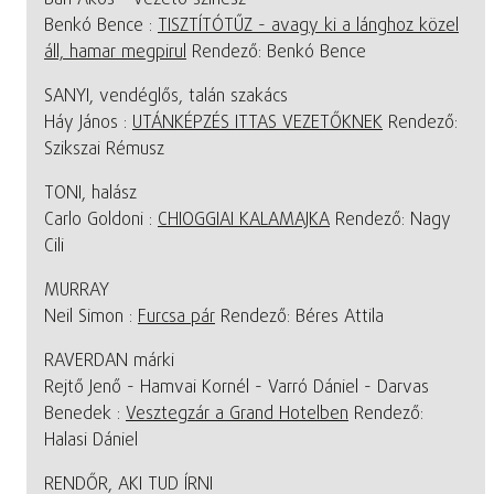
Benkó Bence :
TISZTÍTÓTŰZ - avagy ki a lánghoz közel
áll, hamar megpirul
Rendező: Benkó Bence
SANYI, vendéglős, talán szakács
Háy János :
UTÁNKÉPZÉS ITTAS VEZETŐKNEK
Rendező:
Szikszai Rémusz
TONI, halász
Carlo Goldoni :
CHIOGGIAI KALAMAJKA
Rendező: Nagy
Cili
MURRAY
Neil Simon :
Furcsa pár
Rendező: Béres Attila
RAVERDAN márki
Rejtő Jenő - Hamvai Kornél - Varró Dániel - Darvas
Benedek :
Vesztegzár a Grand Hotelben
Rendező:
Halasi Dániel
RENDŐR, AKI TUD ÍRNI