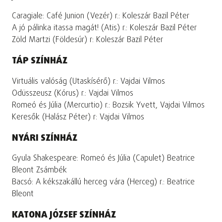
Caragiale: Café Junion (Vezér) r.: Koleszár Bazil Péter
A jó pálinka itassa magát! (Atis) r.: Koleszár Bazil Péter
Zöld Martzi (Földesúr) r: Koleszár Bazil Péter
TÁP SZÍNHÁZ
Virtuális valóság (Utaskísérő) r.: Vajdai Vilmos
Odüsszeusz (Kórus) r.: Vajdai Vilmos
Romeó és Júlia (Mercurtio) r.: Bozsik Yvett, Vajdai Vilmos
Keresők (Halász Péter) r: Vajdai Vilmos
NYÁRI SZÍNHÁZ
Gyula Shakespeare: Romeó és Júlia (Capulet) Beatrice
Bleont Zsámbék
Bacsó: A kékszakállú herceg vára (Herceg) r.: Beatrice
Bleont
KATONA JÓZSEF SZÍNHÁZ