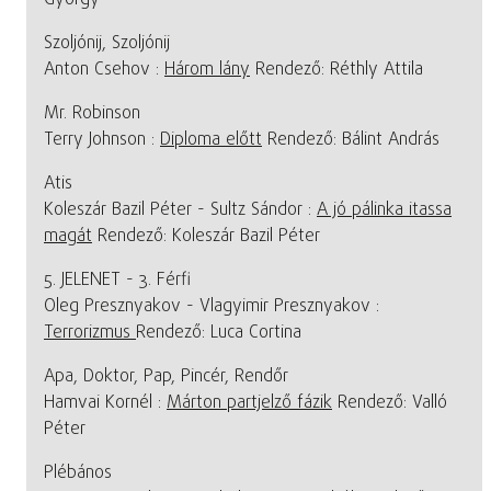
Szoljónij, Szoljónij
Anton Csehov :
Három lány
Rendező: Réthly Attila
Mr. Robinson
Terry Johnson :
Diploma előtt
Rendező: Bálint András
Atis
Koleszár Bazil Péter - Sultz Sándor :
A jó pálinka itassa
magát
Rendező: Koleszár Bazil Péter
5. JELENET - 3. Férfi
Oleg Presznyakov - Vlagyimir Presznyakov :
Terrorizmus
Rendező: Luca Cortina
Apa, Doktor, Pap, Pincér, Rendőr
Hamvai Kornél :
Márton partjelző fázik
Rendező: Valló
Péter
Plébános