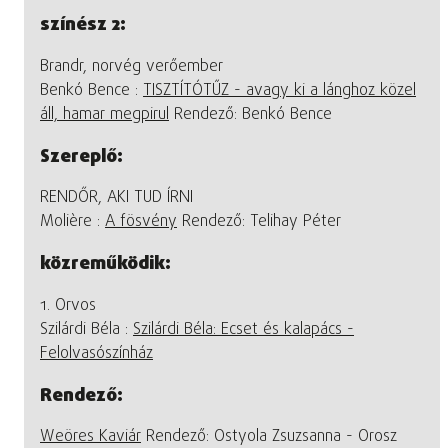
színész 2:
Brandr, norvég verőember
Benkó Bence :
TISZTÍTÓTŰZ - avagy ki a lánghoz közel
áll, hamar megpirul
Rendező: Benkó Bence
Szereplő:
RENDŐR, AKI TUD ÍRNI
Molière :
A fösvény
Rendező: Telihay Péter
közreműködik:
1. Orvos
Szilárdi Béla :
Szilárdi Béla: Ecset és kalapács -
Felolvasószínház
Rendező:
Weöres Kaviár
Rendező: Ostyola Zsuzsanna - Orosz