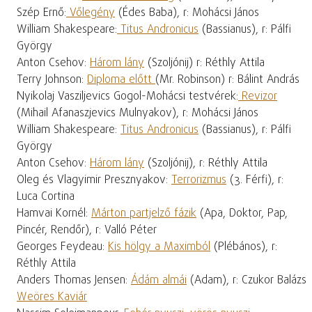
Szép Ernő:
Vőlegény
(Édes Baba), r: Mohácsi János
William Shakespeare:
Titus Andronicus
(Bassianus), r: Pálfi
György
Anton Csehov:
Három lány
(Szoljónij) r: Réthly Attila
Terry Johnson:
Diploma előtt
(Mr. Robinson) r: Bálint András
Nyikolaj Vasziljevics Gogol-Mohácsi testvérek:
Revizor
(Mihail Afanaszjevics Mulnyakov), r: Mohácsi János
William Shakespeare:
Titus Andronicus
(Bassianus), r: Pálfi
György
Anton Csehov:
Három lány
(Szoljónij), r: Réthly Attila
Oleg és Vlagyimir Presznyakov:
Terrorizmus
(3. Férfi), r:
Luca Cortina
Hamvai Kornél:
Márton partjelző fázik
(Apa, Doktor, Pap,
Pincér, Rendőr), r: Valló Péter
Georges Feydeau:
Kis hölgy a Maximból
(Plébános), r:
Réthly Attila
Anders Thomas Jensen:
Ádám almái
(Adam), r: Czukor Balázs
Weöres Kaviár