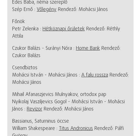
Édes Baba, néma szereplő
Szép Ernő :
Vőlegény
Rendező: Mohácsi János
Főnök
Petr Zelenka :
Hétköznapi őrületek
Rendező: Réthly
Attila
Czukor Balázs - Surányi Nóra :
Home Bank
Rendező:
Czukor Balázs
Csendbiztos
Mohácsi István - Mohácsi János :
A falu rossza
Rendező:
Mohácsi János
Mihail Afanaszjevics Mulnyakov, ortodox pap
Nyikolaj Vasziljevics Gogol - Mohácsi István - Mohácsi
János :
Revizor
Rendező: Mohácsi János
Bassianus, Saturninus öccse
William Shakespeare :
Titus Andronicus
Rendező: Pálfi
György