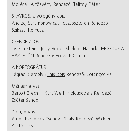
Molière :
A fösvény
Rendező: Telihay Péter
STAVROS, a vőlegény apja
Andrzej Saramonowicz :
Tesztoszteron
Rendező:
Szikszai Rémusz
CSENDBIZTOS
Joseph Stein – Jerry Bock – Sheldon Harnick :
HEGEDŰS A
HÁZTETŐN
Rendező: Horváth Csaba
A KOREOGRÁFUS
Légrádi Gergely :
Énis, teis
Rendező: Göttinger Pál
Máriásmátyás
Bertolt Brecht - Kurt Weill :
Koldusopera
Rendező:
Zsótér Sándor
Dorn, orvos
Anton Pavlovics Csehov :
Sirály
Rendező: Widder
Kristóf m.v.