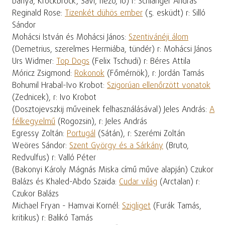
banya, Krockbrock, Savi, néző, ló) r: Schlanger András
Reginald Rose:
Tizenkét dühös ember
(5. esküdt) r: Silló
Sándor
Mohácsi István és Mohácsi János:
Szentivánéji álom
(Demetrius, szerelmes Hermiába, tündér) r: Mohácsi János
Urs Widmer:
Top Dogs
(Felix Tschudi) r: Béres Attila
Móricz Zsigmond:
Rokonok
(Főmérnök), r: Jordán Tamás
Bohumil Hrabal-Ivo Krobot:
Szigorúan ellenőrzött vonatok
(Zednicek), r: Ivo Krobot
(Dosztojevszkij műveinek felhasználásával) Jeles András:
A
félkegyelmű
(Rogozsin), r: Jeles András
Egressy Zoltán:
Portugál
(Sátán), r: Szerémi Zoltán
Weöres Sándor:
Szent György és a Sárkány
(Bruto,
Redvulfus) r: Valló Péter
(Bakonyi Károly Mágnás Miska című műve alapján) Czukor
Balázs és Khaled-Abdo Szaida:
Cudar világ
(Arctalan) r:
Czukor Balázs
Michael Fryan - Hamvai Kornél:
Szigliget
(Furák Tamás,
kritikus) r: Balikó Tamás