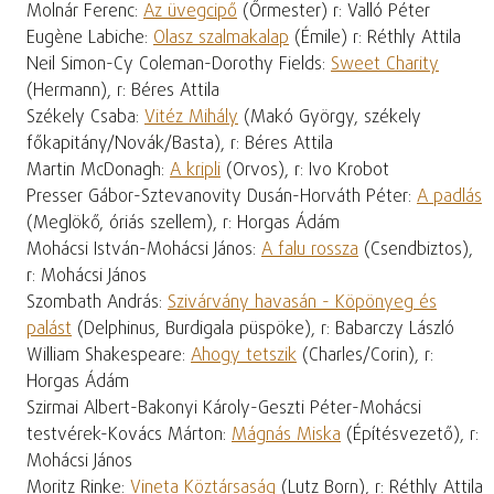
Molnár Ferenc:
Az üvegcipő
(Őrmester) r: Valló Péter
Eugène Labiche:
Olasz szalmakalap
(Émile) r: Réthly Attila
Neil Simon-Cy Coleman-Dorothy Fields:
Sweet Charity
(Hermann), r: Béres Attila
Székely Csaba:
Vitéz Mihály
(Makó György, székely
főkapitány/Novák/Basta), r: Béres Attila
Martin McDonagh:
A kripli
(Orvos), r: Ivo Krobot
Presser Gábor-Sztevanovity Dusán-Horváth Péter:
A padlás
(Meglökő, óriás szellem), r: Horgas Ádám
Mohácsi István-Mohácsi János:
A falu rossza
(Csendbiztos),
r: Mohácsi János
Szombath András:
Szivárvány havasán - Köpönyeg és
palást
(Delphinus, Burdigala püspöke), r: Babarczy László
William Shakespeare:
Ahogy tetszik
(Charles/Corin), r:
Horgas Ádám
Szirmai Albert-Bakonyi Károly-Geszti Péter-Mohácsi
testvérek-Kovács Márton:
Mágnás Miska
(Építésvezető), r:
Mohácsi János
Moritz Rinke:
Vineta Köztársaság
(Lutz Born), r: Réthly Attila