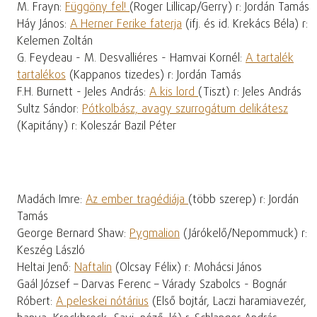
M. Frayn:
Függöny fel!
(Roger Lillicap/Gerry) r: Jordán Tamás
Háy János:
A Herner Ferike faterja
(ifj. és id. Krekács Béla) r:
Kelemen Zoltán
G. Feydeau - M. Desvalliéres - Hamvai Kornél:
A tartalék
tartalékos
(Kappanos tizedes) r: Jordán Tamás
F.H. Burnett - Jeles András:
A kis lord
(Tiszt) r: Jeles András
Sultz Sándor:
Pótkolbász, avagy szurrogátum delikátesz
(Kapitány) r: Koleszár Bazil Péter
Madách Imre:
Az ember tragédiája
(több szerep) r: Jordán
Tamás
George Bernard Shaw:
Pygmalion
(Járókelő/Nepommuck) r:
Keszég László
Heltai Jenő:
Naftalin
(Olcsay Félix) r: Mohácsi János
Gaál József – Darvas Ferenc – Várady Szabolcs - Bognár
Róbert:
A peleskei nótárius
(Első bojtár, Laczi haramiavezér,