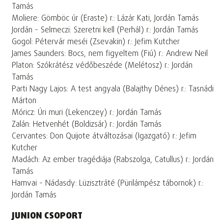
Tamás
Moliere: Gömböc úr (Eraste) r.: Lázár Kati, Jordán Tamás
Jordán - Selmeczi: Szeretni kell (Perhál) r.: Jordán Tamás
Gogol: Pétervár meséi (Zsevakin) r.: Jefim Kutcher
James Saunders: Bocs, nem figyeltem (Fiú) r.: Andrew Neil
Platon: Szókrátész védőbeszéde (Melétosz) r.: Jordán
Tamás
Parti Nagy Lajos: A test angyala (Balajthy Dénes) r.: Tasnádi
Márton
Móricz: Úri muri (Lekenczey) r.: Jordán Tamás
Zalán: Hetvenhét (Boldizsár) r.: Jordán Tamás
Cervantes: Don Quijote átváltozásai (Igazgató) r.: Jefim
Kutcher
Madách: Az ember tragédiája (Rabszolga, Catullus) r.: Jordán
Tamás
Hamvai - Nádasdy: Lüzisztráté (Pürilámpész tábornok) r.:
Jordán Tamás
JUNION CSOPORT