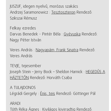
JUSZUF, idegen nyelvű, morózus szakács
Andrzej Saramonowicz :
Tesztoszteron
Rendező:
Szikszai Rémusz
Felkay ezredes
Darvas Benedek - Pintér Béla :
Gyévuska
Rendező:
Nagy Péter István
Veres András :
Nagyapám, Frank Sinatra
Rendező:
Veres András
TEVJE, tejesember
Joseph Stein – Jerry Bock – Sheldon Harnick :
HEGEDŰS A
HÁZTETŐN
Rendező: Horváth Csaba
A TULAJDONOS
Légrádi Gergely :
Énis, teis
Rendező: Göttinger Pál
ARADI
Tóth Réka Ágnes :
Kivilágos kivirradtig
Rendező: