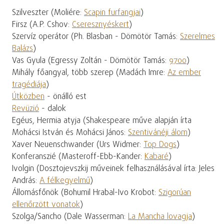
Szilveszter (Moliére:
Scapin furfangjai
)
Firsz (A.P. Cshov:
Cseresznyéskert
)
Szervíz operátor (Ph. Blasban - Dömötör Tamás:
Szerelmes
Balázs
)
Vas Gyula (Egressy Zoltán - Dömötör Tamás:
9700
)
Mihály főangyal, több szerep (Madách Imre:
Az ember
tragédiája
)
Útközben
- önálló est
Revüzió
- dalok
Egéus, Hermia atyja (Shakespeare műve alapján írta
Mohácsi István és Mohácsi János:
Szentivánéji álom
)
Xaver Neuenschwander (Urs Widmer:
Top Dogs
)
Konferanszié (Masteroff-Ebb-Kander:
Kabaré
)
Ivolgin (Dosztojevszkij műveinek felhasználásával írta: Jeles
András:
A félkegyelmű
)
Állomásfőnök (Bohumil Hrabal-Ivo Krobot:
Szigorúan
ellenőrzött vonatok
)
Szolga/Sancho (Dale Wasserman:
La Mancha lovagja
)