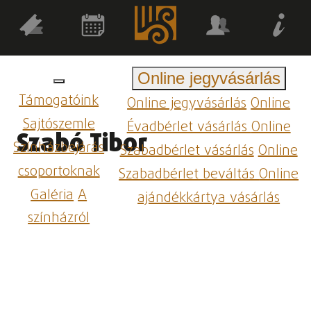
Online jegyvásárlás
Támogatóink
Online jegyvásárlás
Online
Sajtószemle
Évadbérlet vásárlás
Online
Szabó Tibor
Színházbejárás
Szabadbérlet vásárlás
Online
csoportoknak
Szabadbérlet beváltás
Online
Galéria
A
ajándékkártya vásárlás
színházról