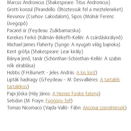
Marcus Andronicus (Shakespeare: Titus Andronicus)
Grotti konzul (Pirandello: Öltöztessük fel a mezteleneket)
Revunov (Csehov: Lakodalom), Sipos (Molnár Ferenc:
Üvegcipő)
Pacarel úr (Feydeau: Zsákbamacska)
Kerekes Ferkó (Kálmán-Békeffi-Kellér: A csárdáskirálynő)
Michael James Flaherty (Synge: A nyugati világ bajnoka)
Kent grófja (Shakespeare: Lear király)
Bányai Jenő, tanár (Schönthan-Schönthan-Kellér: A szabin
nők elrablása)
Hobbs (F.H.Burnett - Jeles András:
A kis lord
)
Lipták hadnagy (G.Feydeau - M. Desvalliéres:
A tartalék
tartalékos
)
Papi Jóska (Háy János:
A Herner Ferike faterja
)
Selsdon (M. Frayn:
Függöny fel!
)
Tomao Nicomaco (Vajda-Valló- Fábri:
Anconai szerelmesek
)