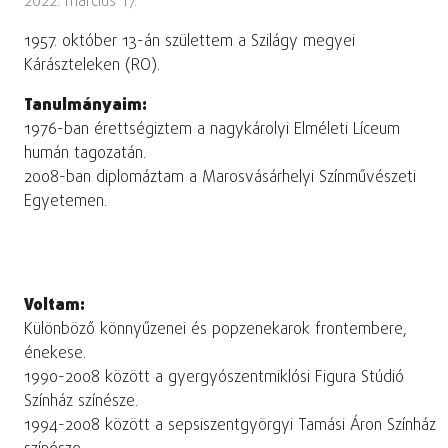
2022. március 17.
1957. október 13-án születtem a Szilágy megyei
Kárászteleken (RO).
Tanulmányaim:
1976-ban érettségiztem a nagykárolyi Elméleti Líceum
humán tagozatán.
2008-ban diplomáztam a Marosvásárhelyi Színművészeti
Egyetemen.
Voltam:
Különböző könnyűzenei és popzenekarok frontembere,
énekese.
1990-2008 között a gyergyószentmiklósi Figura Stúdió
Színház színésze.
1994-2008 között a sepsiszentgyörgyi Tamási Áron Színház