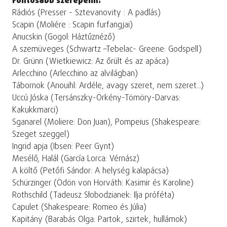
Fontosabb szerepeim:
Rádiós (Presser - Sztevanovity : A padlás)
Scapin (Moliére : Scapin furfangjai)
Anucskin (Gogol: Háztűznéző)
A szemüveges (Schwartz –Tebelac- Greene: Godspell)
Dr. Grünn (Wietkiewicz: Az őrült és az apáca)
Arlecchino (Arlecchino az alvilágban)
Tábornok (Anouihl: Ardéle, avagy szeret, nem szeret...)
Uccú Jóska (Tersánszky-Örkény-Tömöry-Darvas:
Kakukkmarci)
Sganarel (Moliere: Don Juan), Pompeius (Shakespeare:
Szeget szeggel)
Ingrid apja (Ibsen: Peer Gynt)
Mesélő, Halál (García Lorca: Vérnász)
A költő (Petőfi Sándor: A helység kalapácsa)
Schürzinger (Ödön von Horváth: Kasimir és Karoline)
Rothschild (Tadeusz Słobodzianek: Ilja próféta)
Capulet (Shakespeare: Romeo és Júlia)
Kapitány (Barabás Olga: Partok, szirtek, hullámok)