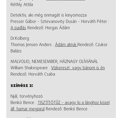
Réthly Attila
Detektív, aki még önmagát is kinyomozza
Presser Gábor - Sztevanovity Dusán - Horváth Péter :
A padlás
Rendező: Horgas Ádám
Dr.Kolberg
Thomas Jensen Anders :
Ádám almái
Rendező: Czukor
Balázs
MALVOLIO, NEMESEMBER, HÁZNAGY OLÍVIÁNÁL
William Shakespeare :
Vízkereszt, vagy bánom is én
Rendező: Horváth Csaba
színész 2:
Njál, törvényhozó
Benkó Bence :
TISZTÍTÓTŰZ - avagy ki a lánghoz közel
áll, hamar megpirul
Rendező: Benkó Bence