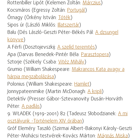
Rottenbiller Lipót (Kelemen Zoltán:
Márczius
)
Kocsmáros (Egressy Zoltán:
Portugál
)
Őrnagy (Örkény István:
Tóték
)
Sipos úr (László Miklós:
Illatszertár
)
Balu (Dés László-Geszti Péter-Békés Pál:
A dzsungel
könyve
)
A Férfi (Dosztojevszkij:
A szelíd teremtés
)
Apa (Darvas Benedek-Pintér Béla:
Parasztopera
)
Sztorje (Székely Csaba:
Vitéz Mihály
)
Grumio (William Shakespeare:
Makrancos Kata avagy a
hárpia megzabolázása
)
Polonius (William Shakespeare:
Hamlet
)
Jonnypateenmike (Martin McDonagh:
A kripli
)
Detektív (Presser Gábor-Sztevanovity Dusán-Horváth
Péter:
A padlás
)
9. WŁADEK (1919-2001) 82 (Tadeusz Słobodzianek:
A mi
osztályunk -Történelem XIV órában
)
Gróf Eleméry Tasziló (Szirmai Albert-Bakonyi Károly-Geszti
Péter-Mohácsi testvérek-Kovács Márton:
Mágnás Miska
)