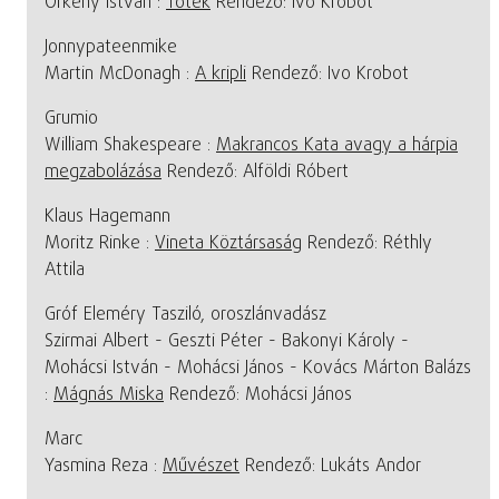
Örkény István :
Tóték
Rendező: Ivo Krobot
Jonnypateenmike
Martin McDonagh :
A kripli
Rendező: Ivo Krobot
Grumio
William Shakespeare :
Makrancos Kata avagy a hárpia
megzabolázása
Rendező: Alföldi Róbert
Klaus Hagemann
Moritz Rinke :
Vineta Köztársaság
Rendező: Réthly
Attila
Gróf Eleméry Tasziló, oroszlánvadász
Szirmai Albert - Geszti Péter - Bakonyi Károly -
Mohácsi István - Mohácsi János - Kovács Márton Balázs
:
Mágnás Miska
Rendező: Mohácsi János
Marc
Yasmina Reza :
Művészet
Rendező: Lukáts Andor