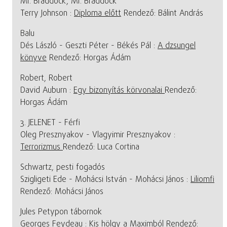
Mr. Braddock, Mr. Braddock
Terry Johnson :
Diploma előtt
Rendező: Bálint András
Balu
Dés László - Geszti Péter - Békés Pál :
A dzsungel
könyve
Rendező: Horgas Ádám
Robert, Robert
David Auburn :
Egy bizonyítás körvonalai
Rendező:
Horgas Ádám
3. JELENET - Férfi
Oleg Presznyakov - Vlagyimir Presznyakov :
Terrorizmus
Rendező: Luca Cortina
Schwartz, pesti fogadós
Szigligeti Ede - Mohácsi István - Mohácsi János :
Liliomfi
Rendező: Mohácsi János
Jules Petypon tábornok
Georges Feydeau :
Kis hölgy a Maximból
Rendező: