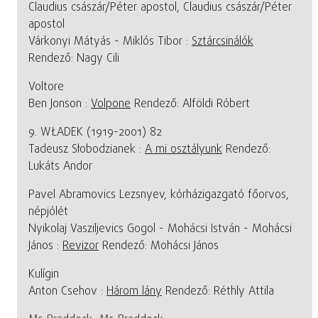
Claudius császár/Péter apostol, Claudius császár/Péter
apostol
Várkonyi Mátyás - Miklós Tibor :
Sztárcsinálók
Rendező: Nagy Cili
Voltore
Ben Jonson :
Volpone
Rendező: Alföldi Róbert
9. WŁADEK (1919-2001) 82
Tadeusz Słobodzianek :
A mi osztályunk
Rendező:
Lukáts Andor
Pavel Abramovics Lezsnyev, kórházigazgató főorvos,
népjólét
Nyikolaj Vasziljevics Gogol - Mohácsi István - Mohácsi
János :
Revizor
Rendező: Mohácsi János
Kulígin
Anton Csehov :
Három lány
Rendező: Réthly Attila