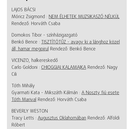
LAJOS BÁCSI
Móricz Zsigmond :
NEM ÉLHETEK MUZSIKASZÓ NÉLKÜL
Rendező: Horváth Csaba
Domokos Tibor - színházigazgató
Benkó Bence :
TISZTÍTÓTŰZ - avagy ki a lánghoz közel
áll, hamar megpirul
Rendező: Benkó Bence
VICENZO, halkereskedő
Carlo Goldoni :
CHIOGGIAI KALAMAJKA
Rendező: Nagy
Cili
Tóth Mihály
Gyarmati Kata - Mikszáth Kálmán :
A Noszty fiú esete
Tóth Marival
Rendező: Horváth Csaba
BEVERLY WESTON
Tracy Letts :
Augusztus Oklahomában
Rendező: Alföldi
Róbert