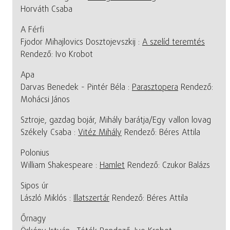
Horváth Csaba
A Férfi
Fjodor Mihajlovics Dosztojevszkij :
A szelíd teremtés
Rendező: Ivo Krobot
Apa
Darvas Benedek - Pintér Béla :
Parasztopera
Rendező:
Mohácsi János
Sztroje, gazdag bojár, Mihály barátja/Egy vallon lovag
Székely Csaba :
Vitéz Mihály
Rendező: Béres Attila
Polonius
William Shakespeare :
Hamlet
Rendező: Czukor Balázs
Sipos úr
László Miklós :
Illatszertár
Rendező: Béres Attila
Őrnagy