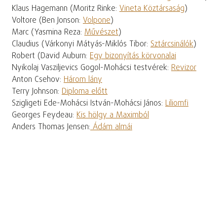
Klaus Hagemann (Moritz Rinke:
Vineta Köztársaság
)
Voltore (Ben Jonson:
Volpone
)
Marc (Yasmina Reza:
Művészet
)
Claudius (Várkonyi Mátyás-Miklós Tibor:
Sztárcsinálók
)
Robert (David Auburn:
Egy bizonyítás körvonalai
Nyikolaj Vasziljevics Gogol-Mohácsi testvérek:
Revizor
Anton Csehov:
Három lány
Terry Johnson:
Diploma előtt
Szigligeti Ede-Mohácsi István-Mohácsi János:
Liliomfi
Georges Feydeau:
Kis hölgy a Maximból
Anders Thomas Jensen:
Ádám almái