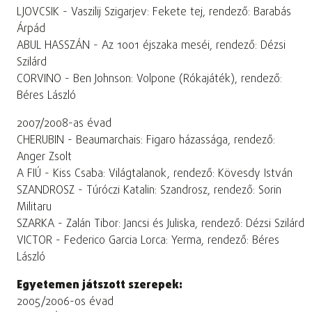
LJOVCSIK - Vaszilij Szigarjev: Fekete tej, rendező: Barabás
Árpád
ABUL HASSZÁN - Az 1001 éjszaka meséi, rendező: Dézsi
Szilárd
CORVINO - Ben Johnson: Volpone (Rókajáték), rendező:
Béres László
2007/2008-as évad
CHERUBIN - Beaumarchais: Figaro házassága, rendező:
Anger Zsolt
A FIÚ - Kiss Csaba: Világtalanok, rendező: Kövesdy István
SZANDROSZ - Túróczi Katalin: Szandrosz, rendező: Sorin
Militaru
SZARKA - Zalán Tibor: Jancsi és Juliska, rendező: Dézsi Szilárd
VICTOR - Federico Garcia Lorca: Yerma, rendező: Béres
László
Egyetemen játszott szerepek:
2005/2006-os évad