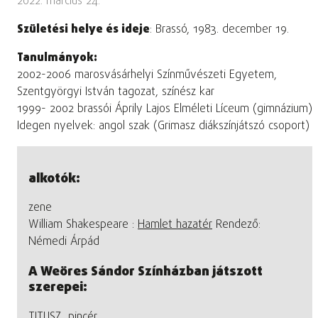
2022. március 24.
Születési helye és ideje
: Brassó, 1983. december 19.
Tanulmányok:
2002-2006 marosvásárhelyi Színművészeti Egyetem,
Szentgyörgyi István tagozat, színész kar
1999- 2002 brassói Áprily Lajos Elméleti Líceum (gimnázium)
Idegen nyelvek: angol szak (Grimasz diákszínjátszó csoport)
alkotók:
zene
William Shakespeare :
Hamlet hazatér
Rendező:
Némedi Árpád
A Weöres Sándor Színházban játszott
szerepei:
TITUSZ, pincér