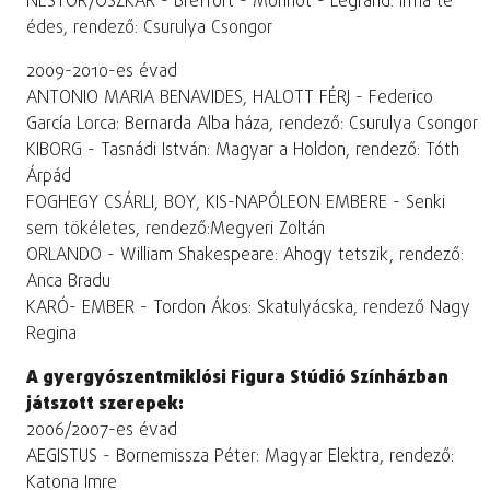
NESTOR/OSZKÁR - Breffort - Monnot - Legrand: Irma te
édes, rendező: Csurulya Csongor
2009-2010-es évad
ANTONIO MARIA BENAVIDES, HALOTT FÉRJ - Federico
García Lorca: Bernarda Alba háza, rendező: Csurulya Csongor
KIBORG - Tasnádi István: Magyar a Holdon, rendező: Tóth
Árpád
FOGHEGY CSÁRLI, BOY, KIS-NAPÓLEON EMBERE - Senki
sem tökéletes, rendező:Megyeri Zoltán
ORLANDO - William Shakespeare: Ahogy tetszik, rendező:
Anca Bradu
KARÓ- EMBER - Tordon Ákos: Skatulyácska, rendező Nagy
Regina
A gyergyószentmiklósi Figura Stúdió Színházban
játszott szerepek:
2006/2007-es évad
AEGISTUS - Bornemissza Péter: Magyar Elektra, rendező:
Katona Imre