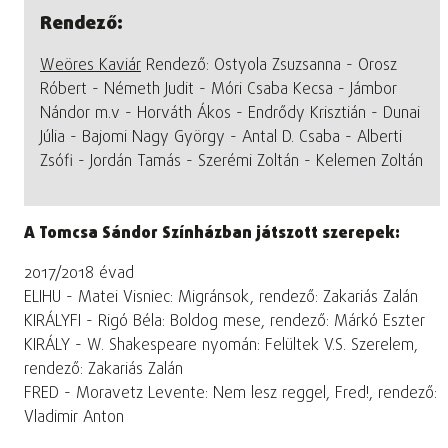
Rendező:
Weöres Kaviár
Rendező: Ostyola Zsuzsanna - Orosz
Róbert - Németh Judit - Móri Csaba Kecsa - Jámbor
Nándor m.v - Horváth Ákos - Endrődy Krisztián - Dunai
Júlia - Bajomi Nagy György - Antal D. Csaba - Alberti
Zsófi - Jordán Tamás - Szerémi Zoltán - Kelemen Zoltán
A Tomcsa Sándor Színházban játszott szerepek:
2017/2018 évad
ELIHU - Matei Visniec: Migránsok, rendező: Zakariás Zalán
KIRÁLYFI - Rigó Béla: Boldog mese, rendező: Márkó Eszter
KIRÁLY - W. Shakespeare nyomán: Felültek V.S. Szerelem,
rendező: Zakariás Zalán
FRED - Moravetz Levente: Nem lesz reggel, Fred!, rendező:
Vladimir Anton