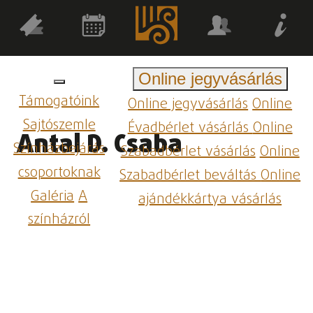
Online jegyvásárlás
Támogatóink
Online jegyvásárlás
Online
Sajtószemle
Évadbérlet vásárlás
Online
Antal D. Csaba
Színházbejárás
Szabadbérlet vásárlás
Online
csoportoknak
Szabadbérlet beváltás
Online
Galéria
A
ajándékkártya vásárlás
színházról