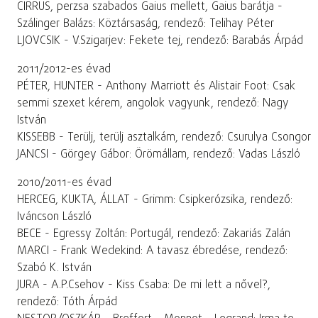
CIRRUS, perzsa szabados Gaius mellett, Gaius barátja -
Szálinger Balázs: Köztársaság, rendező: Telihay Péter
LJOVCSIK - V.Szigarjev: Fekete tej, rendező: Barabás Árpád
2011/2012-es évad
PÉTER, HUNTER - Anthony Marriott és Alistair Foot: Csak
semmi szexet kérem, angolok vagyunk, rendező: Nagy
István
KISSEBB - Terülj, terülj asztalkám, rendező: Csurulya Csongor
JANCSI - Görgey Gábor: Örömállam, rendező: Vadas László
2010/2011-es évad
HERCEG, KUKTA, ÁLLAT - Grimm: Csipkerózsika, rendező:
Iváncson László
BECE - Egressy Zoltán: Portugál, rendező: Zakariás Zalán
MARCI - Frank Wedekind: A tavasz ébredése, rendező:
Szabó K. István
JURA - A.P.Csehov - Kiss Csaba: De mi lett a nővel?,
rendező: Tóth Árpád