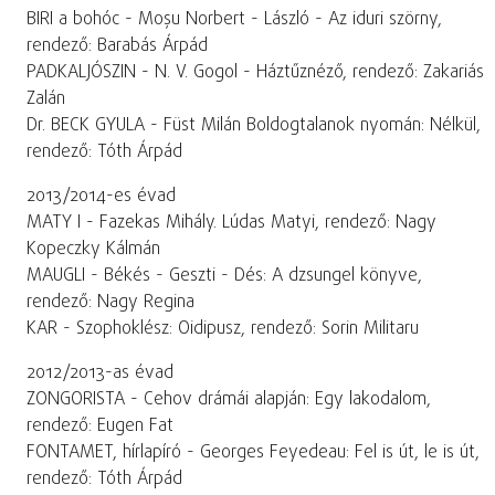
BIRI a bohóc - Moșu Norbert - László - Az iduri szörny,
rendező: Barabás Árpád
PADKALJÓSZIN - N. V. Gogol - Háztűznéző, rendező: Zakariás
Zalán
Dr. BECK GYULA - Füst Milán Boldogtalanok nyomán: Nélkül,
rendező: Tóth Árpád
2013/2014-es évad
MATY I - Fazekas Mihály. Lúdas Matyi, rendező: Nagy
Kopeczky Kálmán
MAUGLI - Békés - Geszti - Dés: A dzsungel könyve,
rendező: Nagy Regina
KAR - Szophoklész: Oidipusz, rendező: Sorin Militaru
2012/2013-as évad
ZONGORISTA - Cehov drámái alapján: Egy lakodalom,
rendező: Eugen Fat
FONTAMET, hírlapíró - Georges Feyedeau: Fel is út, le is út,
rendező: Tóth Árpád