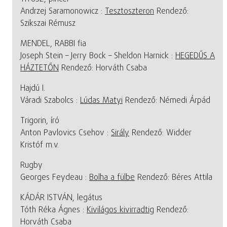
Andrzej Saramonowicz :
Tesztoszteron
Rendező:
Szikszai Rémusz
MENDEL, RABBI fia
Joseph Stein – Jerry Bock – Sheldon Harnick :
HEGEDŰS A
HÁZTETŐN
Rendező: Horváth Csaba
Hajdú I.
Váradi Szabolcs :
Lúdas Matyi
Rendező: Némedi Árpád
Trigorin, író
Anton Pavlovics Csehov :
Sirály
Rendező: Widder
Kristóf m.v.
Rugby
Georges Feydeau :
Bolha a fülbe
Rendező: Béres Attila
KÁDÁR ISTVÁN, legátus
Tóth Réka Ágnes :
Kivilágos kivirradtig
Rendező:
Horváth Csaba