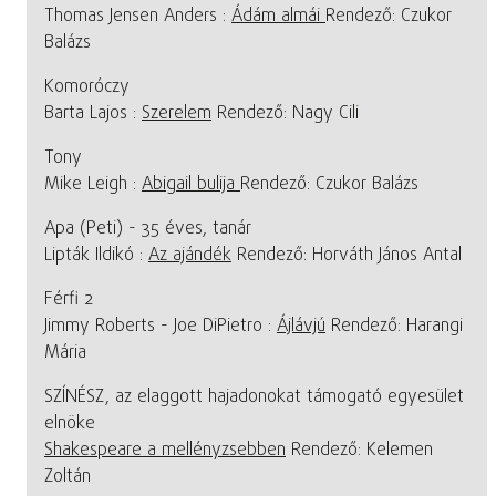
Thomas Jensen Anders :
Ádám almái
Rendező: Czukor
Balázs
Komoróczy
Barta Lajos :
Szerelem
Rendező: Nagy Cili
Tony
Mike Leigh :
Abigail bulija
Rendező: Czukor Balázs
Apa (Peti) - 35 éves, tanár
Lipták Ildikó :
Az ajándék
Rendező: Horváth János Antal
Férfi 2
Jimmy Roberts - Joe DiPietro :
Ájlávjú
Rendező: Harangi
Mária
SZÍNÉSZ, az elaggott hajadonokat támogató egyesület
elnöke
Shakespeare a mellényzsebben
Rendező: Kelemen
Zoltán