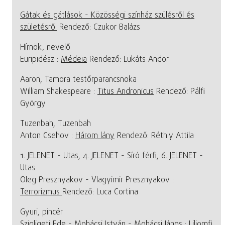
Gátak és gátlások - Közösségi színház szülésről és
születésről
Rendező: Czukor Balázs
Hírnök, nevelő
Euripidész :
Médeia
Rendező: Lukáts Andor
Aaron, Tamora testőrparancsnoka
William Shakespeare :
Titus Andronicus
Rendező: Pálfi
György
Tuzenbah, Tuzenbah
Anton Csehov :
Három lány
Rendező: Réthly Attila
1. JELENET - Utas, 4. JELENET - Síró férfi, 6. JELENET -
Utas
Oleg Presznyakov - Vlagyimir Presznyakov :
Terrorizmus
Rendező: Luca Cortina
Gyuri, pincér
Szigligeti Ede - Mohácsi István - Mohácsi János :
Liliomfi