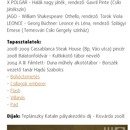
X POLGÁR - Haláli nagy játék, rendező: Gavril Pinte (Csíki
Játékszín)
JAGO - William Shakespeare: Othello, rendező: Török Viola
LEONCE - Georg Büchner: Leonce és Léna, rendező: Szilágyi
Emese (Temesvári Csíki Gergely színház)
Tapasztalatok:
2008-2009 Cassablanca Steak House (Bp, Váci utca) pincér
2008 Balatonföldvár - Kultkikötő tábor nevelő
2004 A III. Filmtett- Duna műhely alkotótábor - Borszék
vezető tanár Hajdú Szabolcs
-
Bohóctemetés
-
Csillagok emberei
-
Flash
-
Villanás
-
Pad
Díjak:
Teplánszky Katalin pályakezdési díj - Kisvárda 2008