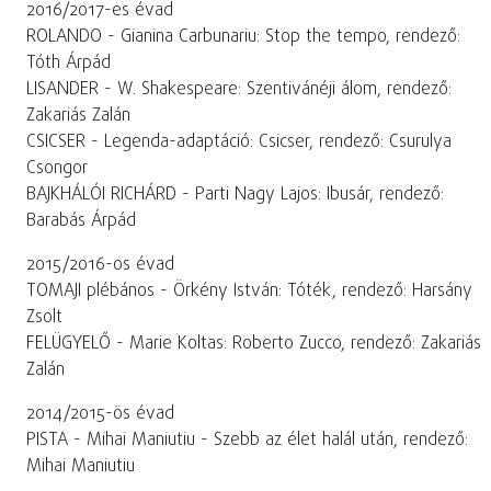
2016/2017-es évad
ROLANDO - Gianina Carbunariu: Stop the tempo, rendező:
Tóth Árpád
LISANDER - W. Shakespeare: Szentivánéji álom, rendező:
Zakariás Zalán
CSICSER - Legenda-adaptáció: Csicser, rendező: Csurulya
Csongor
BAJKHÁLÓI RICHÁRD - Parti Nagy Lajos: Ibusár, rendező:
Barabás Árpád
2015/2016-os évad
TOMAJI plébános - Örkény István: Tóték, rendező: Harsány
Zsolt
FELÜGYELŐ - Marie Koltas: Roberto Zucco, rendező: Zakariás
Zalán
2014/2015-ös évad
PISTA - Mihai Maniutiu - Szebb az élet halál után, rendező:
Mihai Maniutiu