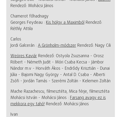
Rendező: Mohácsi János
Chamerot főhadnagy
Georges Feydeau :
Kis hölgy a Maximból
Rendező:
Réthly Attila
Carlos
Jordi Galcerán :
A Grönholm-módszer
Rendező: Nagy Cili
Weöres Kaviár
Rendező: Ostyola Zsuzsanna - Orosz
Róbert - Németh Judit - Móri Csaba Kecsa - Jámbor
Nándor m.v - Horváth Ákos - Endrődy Krisztián - Dunai
Júlia - Bajomi Nagy György - Antal D. Csaba - Alberti
Zsófi - Jordán Tamás - Szerémi Zoltán - Kelemen Zoltán
Mache Razachescu, filmesztéta, Mica férje, filmesztéta
Mohácsi István - Mohácsi János :
Farsang avagy ez is
mekkora egy tahó!
Rendező: Mohácsi János
Ivan